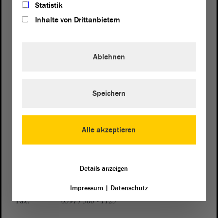
Statistik
Inhalte von Drittanbietern
Ablehnen
Postanschrift
von Sachsen-Anhalt
Landtag
Speichern
Domplatz 6–9
39104 Magdeburg
Alle akzeptieren
Wegbeschreibung
Auf Google Maps
Details anzeigen
Telefon und Fax
Zentrale:
0391 / 560 - 0
Impressum
|
Datenschutz
Fax:
0391 / 560 - 1123