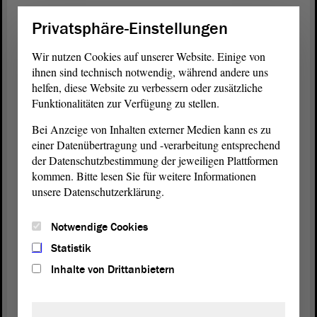
Privatsphäre-Einstellungen
(Beifall bei der AfD - Zuruf von den GRÜNEN)
Wir nutzen Cookies auf unserer Website. Einige von
Doch zurück zum Thema. Auch die Architektur
ihnen sind technisch notwendig, während andere uns
muss zeitgemäß sein.
helfen, diese Website zu verbessern oder zusätzliche
Funktionalitäten zur Verfügung zu stellen.
(Dr. Falko Grube, SPD: Ja! - Lachen bei der SPD)
Bei Anzeige von Inhalten externer Medien kann es zu
einer Datenübertragung und -verarbeitung entsprechend
Wahrhaft zeitgemäß aber ist nur das, was
der Datenschutzbestimmung der jeweiligen Plattformen
historischen Sinn hat und um sein Herkommen
kommen. Bitte lesen Sie für weitere Informationen
weiß.
unsere Datenschutzerklärung.
(Dr. Falko Grube, SPD: Ja, ja!)
Notwendige Cookies
Der
Antrag
ist deshalb bewusst offen gehalten
Statistik
worden und verlangt nur, dass eine Tradition
Inhalte von Drittanbietern
aufgegriffen wird.
(Unruhe))