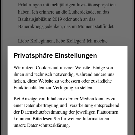
Erfahrungen mit mehrjährigen Investitionsprojekten
haben. Ich erinnere an die Lutherdekade, an das
Bauhausjubiläum 2019 oder auch an das
Bauernkriegsgedenken, das im Moment stattfindet.
Liebe Kolleginnen, liebe Kollegen! Ich möchte
ganz herzlich Danke sagen an alle, die sich in den
Privatsphäre-Einstellungen
beteiligten Ausschüssen engagiert haben, und bitte
um Zustimmung zu unserer
Beschlussempfehlung
. -
Wir nutzen Cookies auf unserer Website. Einige von
Herzlichen Dank.
ihnen sind technisch notwendig, während andere uns
helfen, diese Website zu verbessern oder zusätzliche
(Beifall bei der SPD - Zustimmung bei der CDU)
Funktionalitäten zur Verfügung zu stellen.
Bei Anzeige von Inhalten externer Medien kann es zu
einer Datenübertragung und -verarbeitung entsprechend
Vizepräsident Wulf Gallert:
der Datenschutzbestimmung der jeweiligen Plattformen
kommen. Bitte lesen Sie für weitere Informationen
Herr Hövelmann, würden Sie eine Frage des
unsere Datenschutzerklärung.
Kollegen Heuer zulassen?