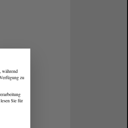
g, während
r Verfügung zu
erarbeitung
lesen Sie für