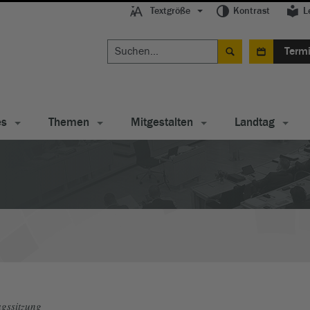
Textgröße
Kontrast
L
Term
es
Themen
Mitgestalten
Landtag
gssitzung