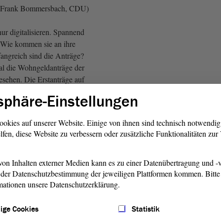
 Frank Bommersbach, CDU)
ur digitalisieren. Spannend
: Wie kommen sie an ihre
ngreich sind die Anträge?
al die Wohngeldanträge der
sehen. Die Erstanträge auf
 von acht Seiten bis hin zu
sphäre-Einstellungen
nend ist natürlich, einmal zu
 Sachsen-Anhalt nicht
ookies auf unserer Website. Einige von ihnen sind technisch notwendi
en Weg bringen kann, sodass
lfen, diese Website zu verbessern oder zusätzliche Funktionalitäten zu
Seiten werden.
Eva von Angern, Die Linke)
on Inhalten externer Medien kann es zu einer Datenübertragung und -v
der Datenschutzbestimmung der jeweiligen Plattformen kommen. Bitte 
mationen unsere Datenschutzerklärung.
tungsantrag. Einige
en schon
ige Cookies
Statistik
räge mit nur sechs Seiten und