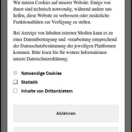
Wir nutzen Cookies auf unserer Website. Einige von
wichtige Ergänzung zum Lebenseinkommen.
ihnen sind technisch notwendig, während andere uns
helfen, diese Website zu verbessern oder zusätzliche
Wenn ich Unterstützung brauche, dann muss sie
Funktionalitäten zur Verfügung zu stellen.
auch zeitnah kommen. Es kann nicht sein, dass
Bei Anzeige von Inhalten externer Medien kann es zu
man, wenn man anspruchsberechtigt ist, über einen
einer Datenübertragung und -verarbeitung entsprechend
längeren Zeitraum warten muss.
der Datenschutzbestimmung der jeweiligen Plattformen
kommen. Bitte lesen Sie für weitere Informationen
Etwas, das aber auch sein muss, ist das ist
unsere Datenschutzerklärung.
tatsächlich eine Forderung, die ich an die
kommende Bundesregierung habe , dass man sich
Notwendige Cookies
die Sozialleistungen in Deutschland insgesamt noch
einmal anschaut. Passen sie eigentlich alle
Statistik
zueinander? Sind die Verschiebungen von der einen
Inhalte von Drittanbietern
in die andere Sozialleistung wirklich sinnvoll, mit
neuen Antragsverfahren etc.? Oder müssen wir in
diesem Bereich nicht noch deutlich harmonisieren?
Ablehnen
Beim Wohngeld müssen wir meiner Meinung nach
über das, was wir auf der Landesebene machen