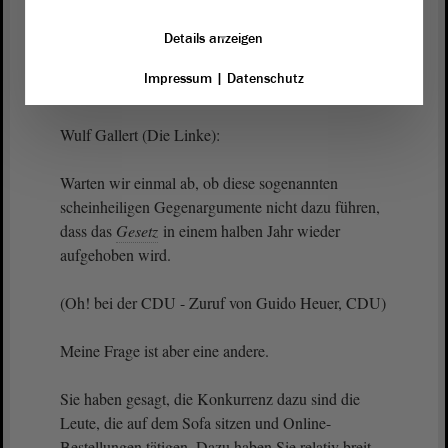
Vizepräsidentin Anne-Marie Keding:
Details anzeigen
Herr Gallert, bitte schön.
Impressum
|
Datenschutz
Wulf Gallert (Die Linke):
Warten wir einmal ab, ob diese sogenannten
scheinheiligen Gegenargumente nicht dazu führen,
dass das
Gesetz
in einem halben Jahr wieder
aufgehoben wird.
(Oh! bei der CDU - Zuruf von Guido Heuer, CDU)
Meine Frage ist aber eine andere.
Sie haben gesagt, die Konkurrenz dazu sind die
Leute, die auf dem Sofa sitzen und Online-
Bestellungen tätigen. Dazu haben Sie relativ breit