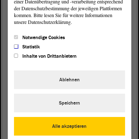
einer Datenübertragung und -verarbeitung entsprechend
der Datenschutzbestimmung der jeweiligen Plattformen
Wir sind nicht dagegen. Wir machen das nicht an
kommen. Bitte lesen Sie für weitere Informationen
irgendwelchen scheinheiligen Gegenargumenten
unsere Datenschutzerklärung.
fest. - Vielen Dank.
Notwendige Cookies
(Zustimmung bei der CDU und bei der FDP)
Statistik
Inhalte von Drittanbietern
Vizepräsidentin Anne-Marie Keding:
Herr Thomas, es gibt eine Nachfrage, und zwar von
Ablehnen
Herrn Gallert.
Speichern
Ulrich Thomas (CDU):
Bitte schön.
Alle akzeptieren