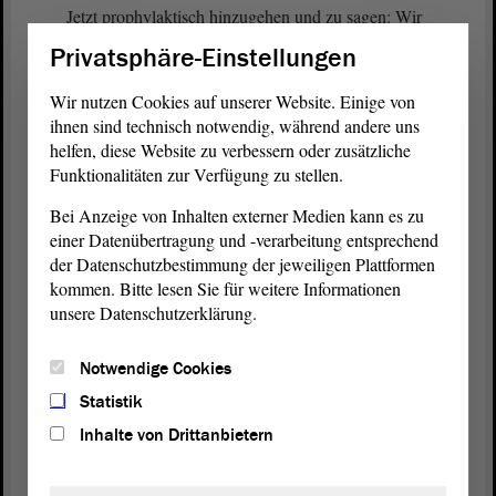
Jetzt prophylaktisch hinzugehen und zu sagen: Wir
nehmen im großen Umfang Landesmittel - denn
Privatsphäre-Einstellungen
darauf würde es hinauslaufen, um den Kommunen
entsprechende Finanzmittel zur Verfügung zu
Wir nutzen Cookies auf unserer Website. Einige von
stellen , wird aus meiner Sicht so nicht
ihnen sind technisch notwendig, während andere uns
funktionieren, und schon gar nicht mit dem jetzigen
helfen, diese Website zu verbessern oder zusätzliche
Funktionalitäten zur Verfügung zu stellen.
Wissensstand. Die Kommunen prüfen genau wie
das Land - davon gehe ich zumindest aus; bei den
Bei Anzeige von Inhalten externer Medien kann es zu
großen bin ich sicher , wie der Zustand ihrer
einer Datenübertragung und -verarbeitung entsprechend
Brücken ist und welche Bedarfe man in der
der Datenschutzbestimmung der jeweiligen Plattformen
Perspektive hat.
kommen. Bitte lesen Sie für weitere Informationen
unsere Datenschutzerklärung.
Abschließend vielleicht noch ein Punkt: Ich hatte
beim letzten Mal hier schon vorgetragen, dass wir
Notwendige Cookies
prüfen und dass es in der Regel aber nicht
Statistik
notwendig ist, morgen die Brücke abzureißen und
Inhalte von Drittanbietern
neu zu bauen. Damit meine ich wirklich: morgen.
Vielmehr nehmen wir Brücken bereits dann unter