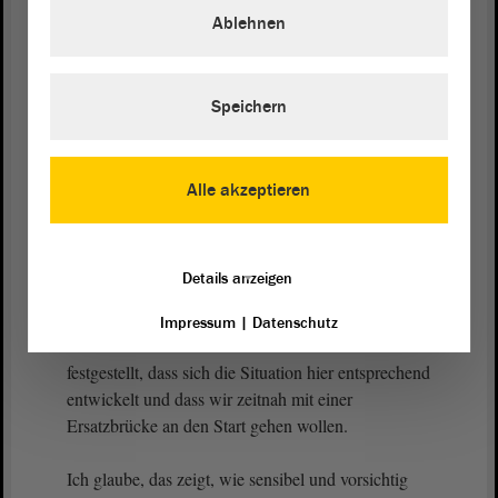
Ablehnen
engere zeitliche Beobachtung, wenn sie
entsprechend in der Qualitätsstufe absinken. Dann
ergreifen wir auch Maßnahmen und bereiten sie vor.
Aber wir haben hier immer einen entsprechenden
Speichern
zeitlichen Horizont, der auch ein paar Jahre
umfassen kann, als Reaktionszeit. Weil diese
Sachen so lange dauern, kommen die Signale auch
Alle akzeptieren
relativ früh und nicht erst dann, wenn wir nur noch
sperren können.
Details anzeigen
Wir haben aktuell in Sachsen-Anhalt eine Brücke
als Landesbrücke gesperrt. Wir hatten gerade im
Impressum
|
Datenschutz
AID und im Finanzausschuss - das kennen Sie -
festgestellt, dass sich die Situation hier entsprechend
entwickelt und dass wir zeitnah mit einer
Ersatzbrücke an den Start gehen wollen.
Ich glaube, das zeigt, wie sensibel und vorsichtig