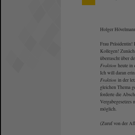
Holger Hövelman
Frau Präsidentin! 
Kollegen! Zunächs
überrascht über d
Fraktion
heute in 
Ich will daran eri
Fraktion
in der le
gleichen Thema g
forderte die Absch
Vergabegesetzes m
möglich.
(Zuruf von der A