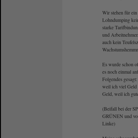
Wir stehen für ei
Lohndumping keine
starke Tarifbindu
und Arbeitnehmer.
auch kein Teufels
Wachstumshemmn
Es wurde schon oft
es noch einmal an
Folgendes gesagt: 
weil ich viel Geld
Geld, weil ich gu
(Beifall bei der 
GRÜNEN und von 
Linke)