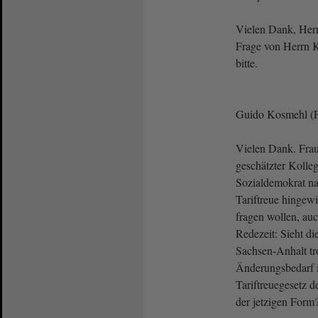
Vielen Dank, Herr
Frage von Herrn 
bitte.
Guido Kosmehl (
Vielen Dank. Frau 
geschätzter Kolle
Sozialdemokrat nat
Tariftreue hingew
fragen wollen, au
Redezeit: Sieht di
Sachsen-Anhalt tro
Änderungsbedarf 
Tariftreuegesetz 
der jetzigen Form