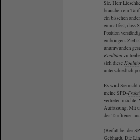
Sie, Herr Lieschke
brauchen ein Tari
ein bisschen anders
einmal fest, dass S
Position verständi
einbringen. Ziel i
unumwunden gesag
Koalition
zu treib
sich diese
Koaliti
unterschiedlich pos
Es wird Sie nicht 
meine SPD-
Frakt
vertreten möchte. 
Auffassung. Mit u
des Tariftreue- u
(Beifall bei der 
Gebhardt, Die Lin