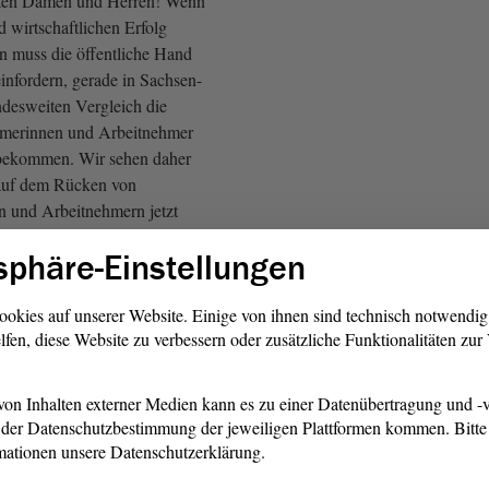
rten Damen und Herren! Wenn
 wirtschaftlichen Erfolg
n muss die öffentliche Hand
infordern, gerade in Sachsen-
desweiten Vergleich die
hmerinnen und Arbeitnehmer
bekommen. Wir sehen daher
 auf dem Rücken von
 und Arbeitnehmern jetzt
 abgeschafft werden sollen.
sphäre-Einstellungen
FDP: Ah ja!)
ookies auf unserer Website. Einige von ihnen sind technisch notwendi
lfen, diese Website zu verbessern oder zusätzliche Funktionalitäten zu
r damit erklären, verehrte
 dass Sie offensichtlich gegen
en und dass Sie offensichtlich
on Inhalten externer Medien kann es zu einer Datenübertragung und -v
in diesem Land sind. Die
der Datenschutzbestimmung der jeweiligen Plattformen kommen. Bitte 
lls nicht.
mationen unsere Datenschutzerklärung.