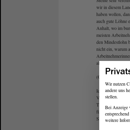
Meine sehr vereh
wir in diesem Land
haben wollen, dan
auch gute Löhne e
Anhalt, wo im bun
meisten Arbeitne
den Mindestlohn 
nicht ein, warum
Arbeitnehmerinnen
alle Vergaberegeln
Privat
(Guido Kosmehl, 
Wir nutzen C
andere uns he
Ich kann es mir nu
stellen.
Vertreter der AfD,
Tariflöhne eintret
Bei Anzeige v
für Lohndumping 
entsprechend 
SPD ist das jedenfa
weitere Infor