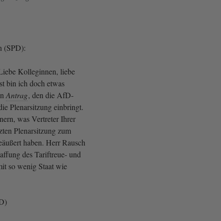
n (SPD):
Liebe Kolleginnen, liebe
t bin ich doch etwas
en
Antrag
, den die AfD-
die Plenarsitzung einbringt.
nnern, was Vertreter Ihrer
tzten Plenarsitzung zum
eäußert haben. Herr Rausch
affung des Tariftreue- und
it so wenig Staat wie
fD)