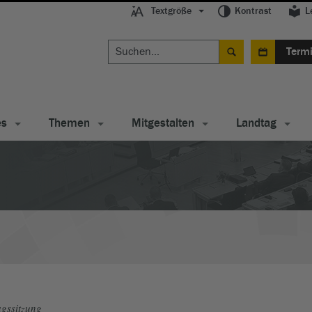
Textgröße
Kontrast
L
Term
es
Themen
Mitgestalten
Landtag
gssitzung