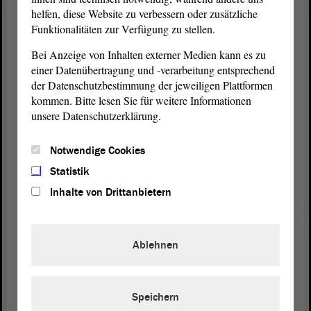
oberhalb von 1 Million € betrifft: Ich habe das
helfen, diese Website zu verbessern oder zusätzliche
ungute Gefühl, dass dieser Halbsatz im
Funktionalitäten zur Verfügung zu stellen.
Haushaltsgesetz nicht überleben wird und wir uns
Bei Anzeige von Inhalten externer Medien kann es zu
auch zukünftig bei entsprechenden
einer Datenübertragung und -verarbeitung entsprechend
Umschichtungsmaßnahmen beteiligen. Dass es vier
der Datenschutzbestimmung der jeweiligen Plattformen
Monate dauert, liegt in der Regel nicht am
kommen. Bitte lesen Sie für weitere Informationen
Parlament. Wir arbeiten stringent die Anträge ab,
unsere Datenschutzerklärung.
die uns vorgelegt werden. Von daher bin ich guter
Hoffnung, dass das in Zukunft gelingt.
Notwendige Cookies
Zum Schluss möchte ich sagen, dass auch die
Statistik
CDU-
Fraktion
den Entschließungsantrag zu
Inhalte von Drittanbietern
Tagesordnungspunkt 15 a ablehnen wird. Ich bitte,
wie meine Vorredner aus der
Koalition
und der
Berichterstatter, zu Tagesordnungspunkt 15 b um
Ablehnen
Zustimmung zu der
Beschlussempfehlung
. - Vielen
Dank.
Speichern