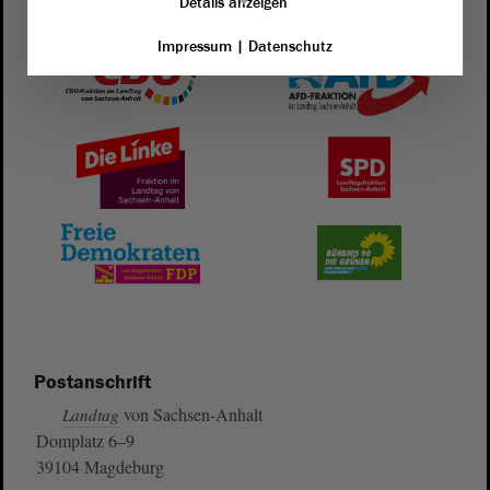
Details anzeigen
Impressum
|
Datenschutz
Postanschrift
von Sachsen-Anhalt
Landtag
Domplatz 6–9
39104 Magdeburg