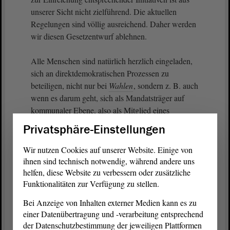
unserer Sicht nicht zielführend. Die aktuellen
Regelungen sind völlig ausreichend. Daher werden
wir diesen Gesetzentwurf ablehnen.
Alle Menschen sind natürlich herzlich eingeladen,
sich an direktdemokratischen Prozessen zu
beteiligen, nicht nur bei
Wahlen
, sondern z. B. auch
wenn es darum geht, sich als Mandatsträger auf
kommunaler Ebene, also als Mitglied eines
Ortschaftsrates, eines Verbandsgemeinderates, eines
Privatsphäre-Einstellungen
Kreistages oder Stadtrates, für ein funktionierendes
Gemeinwesen zu engagieren.
Wir nutzen Cookies auf unserer Website. Einige von
ihnen sind technisch notwendig, während andere uns
Das haben wir auch in diesem Jahr wieder sehr
helfen, diese Website zu verbessern oder zusätzliche
Funktionalitäten zur Verfügung zu stellen.
intensiv erlebt. Und all das geschieht ehrenamtlich.
Egal, ob gewählt oder nicht gewählt, ihnen gilt
Bei Anzeige von Inhalten externer Medien kann es zu
unser Dank für den Willen, sich für unser
einer Datenübertragung und -verarbeitung entsprechend
demokratisches Gemeinwesen vor Ort einzusetzen.
der Datenschutzbestimmung der jeweiligen Plattformen