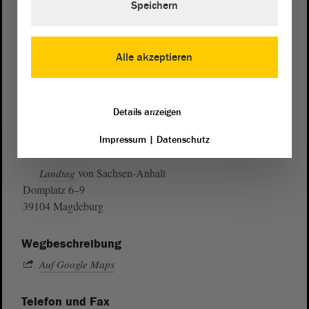
Speichern
Alle akzeptieren
Details anzeigen
Impressum
|
Datenschutz
Postanschrift
von Sachsen-Anhalt
Landtag
Domplatz 6–9
39104 Magdeburg
Wegbeschreibung
Auf Google Maps
Telefon und Fax