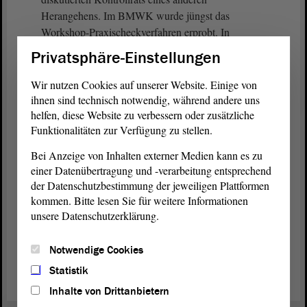
Herangehens. Im BMWK wurde jüngst das
Workshop-Praxischeckverfahren erprobt. In
Workshops mit Expertinnen und Experten aus der
Privatsphäre-Einstellungen
Praxis, mit betroffenen Unternehmen sowie den
Akteuren in den Behörden wurde aus der Sicht der
Wir nutzen Cookies auf unserer Website. Einige von
Anwenderinnen und Anwender, also nicht von den
ihnen sind technisch notwendig, während andere uns
Paragrafen her, der Prozess aufgerollt und geprüft,
helfen, diese Website zu verbessern oder zusätzliche
Funktionalitäten zur Verfügung zu stellen.
was jeweils entfallen könnte. Gleiches kann sehr
gut auch bei der Straffung der Berichtspflichten im
Bei Anzeige von Inhalten externer Medien kann es zu
Land erfolgen. - Vielen Dank.
einer Datenübertragung und -verarbeitung entsprechend
der Datenschutzbestimmung der jeweiligen Plattformen
kommen. Bitte lesen Sie für weitere Informationen
unsere Datenschutzerklärung.
Zurück zur Landtagssitzung
Notwendige Cookies
Statistik
Inhalte von Drittanbietern