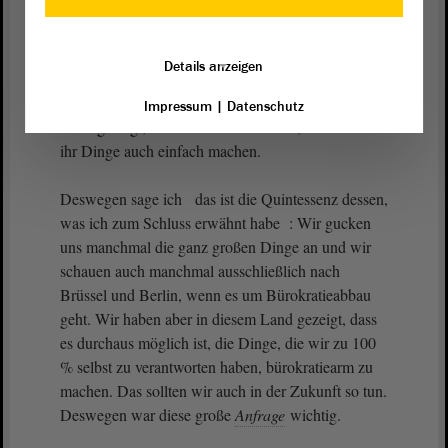
schafhaltenden Betriebe. Wir haben dabei nicht
noch eine dritte Institution gebraucht, die dafür
Riesendinge erlassen hat, sondern wir haben das im
Details anzeigen
Ministerium selbst gemacht. Die Unternehmen
haben sich zurückgemeldet und gesagt: Ihr habt als
Impressum
|
Datenschutz
Land gezeigt, wenn ihr wirklich wollt, dann könnt
ihr Dinge auch einfach machen.
Deswegen sage ich das ist die Quintessenz dessen,
was ich zum Schluss erwähnt habe : Wir gucken
uns manchmal die ganz großen Dinge an und wir
schauen auch manchmal ausschließlich nach
Brüssel und Berlin, wenn es um Bürokratieabbau
geht. Wir haben aber in diesem Land gezeigt, dass
es durchaus möglich ist, die Dinge, die wir zu 100
% selbst zu verantworten haben, bürokratiearm zu
machen. Das sollten wir auch in der Zukunft so tun.
Deswegen war diese große
Anfrage
wichtig.