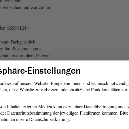
vor welchen
 wir stehen und was zu tun
i den GRÜNEN)
r zum Fachgespräch
n ihre Positionen zum
tändlich formuliert. Es war
rat, Vertreter des Naturparks,
sphäre-Einstellungen
verbandes und des
des hier im
Landtag
. Sie
s eine Priorisierung der
ookies auf unserer Website. Einige von ihnen sind technisch notwendi
lfen, diese Website zu verbessern oder zusätzliche Funktionalitäten zu
schutz wichtig sei, dass eine
nzierung der Erledigung der
folgen müsse, dass die
on Inhalten externer Medien kann es zu einer Datenübertragung und -v
äßig über das Land verteilt
der Datenschutzbestimmung der jeweiligen Plattformen kommen. Bitte 
ert werden müssten, dass wir
mationen unsere Datenschutzerklärung.
ndung und eine