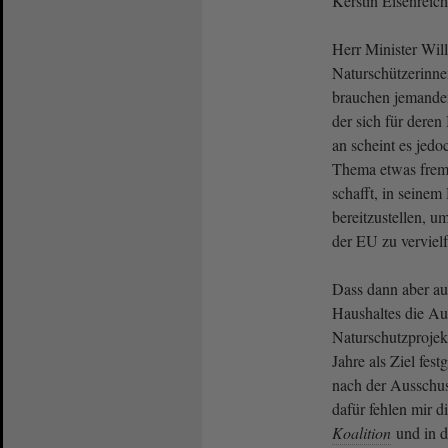
Kerstin Eisenreich
Herr Minister Wil
Naturschützerinne
brauchen jemanden
der sich für dere
an scheint es jedo
Thema etwas fremd
schafft, in seinem
bereitzustellen, u
der EU zu vervielf
Dass dann aber au
Haushaltes die Au
Naturschutzprojek
Jahre als Ziel fest
nach der Ausschus
dafür fehlen mir d
Koalition
und in d