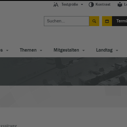
Textgröße
Kontrast
L
Term
es
Themen
Mitgestalten
Landtag
gssitzung