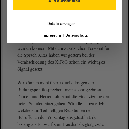
Alle akzeptieren
(Zustimmung bei der SPD, bei der Linken und bei
den GRÜNEN)
Details anzeigen
Noch besser ist es natürlich, wenn die sprachlichen
Impressum
|
Datenschutz
Grundlagen schon vor der Einschulung gelegt
werden können. Mit dem zusätzlichen Personal für
die Sprach-Kitas haben wir gestern bei der
Verabschiedung des KiFöG schon ein wichtiges
Signal gesetzt.
Wir können nicht über aktuelle Fragen der
Bildungspolitik sprechen, meine sehr geehrten
Damen und Herren, ohne auf die Finanzierung der
freien Schulen einzugehen. Wir alle haben erlebt,
welche zum Teil heftigen Reaktionen der
Betroffenen der Vorschlag ausgelöst hat, der
bislang als Entwurf zum Haushaltsbegleitgesetz