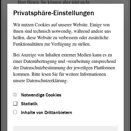
Herr Heuer, Sie können aber jetzt nicht
Privatsphäre-Einstellungen
(Unruhe)
Wir nutzen Cookies auf unserer Website. Einige von
Wollen Sie zum Abstimmungsverfahren etwas
ihnen sind technisch notwendig, während andere uns
sagen?
helfen, diese Website zu verbessern oder zusätzliche
Funktionalitäten zur Verfügung zu stellen.
(Zurufe)
Bei Anzeige von Inhalten externer Medien kann es zu
einer Datenübertragung und -verarbeitung entsprechend
- Nein. Wir sind im Abstimmungsverfahren.
der Datenschutzbestimmung der jeweiligen Plattformen
kommen. Bitte lesen Sie für weitere Informationen
(Zustimmung bei der CDU - Zurufe von der AfD,
unsere Datenschutzerklärung.
von der Linken und von den GRÜNEN - Unruhe)
Notwendige Cookies
Meine Damen und Herren! Es wurde darum
Statistik
gebeten, auch die Prostimmen auszuzählen. Das ist
Inhalte von Drittanbietern
Ihr gutes Recht. Deswegen zählen wir auch die
Fürstimmen. Also noch einmal: Wer ist für eine
Überweisung?