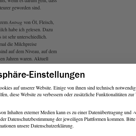
ichts, wenn es darum geht, dass
teurer geworden sind.
Ihrem
Antrag
von Öl, Fleisch,
ilch habe ich gelesen. Dazu
 ist sehr unterschiedlich.
mal die Milchpreise
sind auf dem Niveau, auf dem
gen Jahren waren. Aktuell
 im Durchschnitt für ca. 1 €
sphäre-Einstellungen
Die Linke: Im Durchschnitt?)
ookies auf unserer Website. Einige von ihnen sind technisch notwendi
lfen, diese Website zu verbessern oder zusätzliche Funktionalitäten zu
elbstverständlich. Ich gehe jede
.
on Inhalten externer Medien kann es zu einer Datenübertragung und -v
der Datenschutzbestimmung der jeweiligen Plattformen kommen. Bitte 
Die Linke: Nein! Der 99 ct-
mationen unsere Datenschutzerklärung.
ie Ausnahme!)