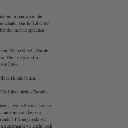
der nur irgendwo in die
ddebatte. Das hilft aber den
ber die Sie hier sprechen
nken: Meine Güte! - Zurufe
rn, Die Linke, und von
el, GRÜNE)
offene Hunde bellen.
Die Linke, lacht - Zurufe)
igens - wenn Sie mich reden
daran erinnern, dass ein
Wende 5 Pfennige gekostet
im Supermarkt vielleicht noch