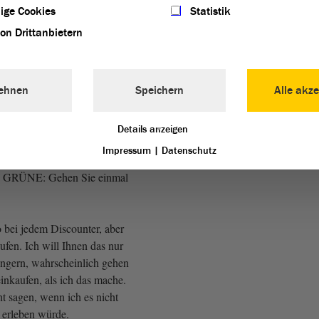
ige Cookies
Statistik
nicht die Ausnahme.
von Drittanbietern
 Die Linke: Gehen Sie einmal
ehnen
Speichern
Alle akze
 Ausnahme.
Details anzeigen
Die Linke: Die günstigste
Impressum
|
Datenschutz
 nicht der Durchschnitt! -
el, GRÜNE: Gehen Sie einmal
 bei jedem Discounter, aber
fen. Ich will Ihnen das nur
ngern, wahrscheinlich gehen
inkaufen, als ich das mache.
t sagen, wenn ich es nicht
h erleben würde.