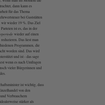
be, wenn man im Moment die
etrachtet, dann kann es
rheit für das Thema
rwertsteuer bei Gaststätten
 wir wieder 19 %. Das Ziel
Parteien ist es, das in der
urperiode
wieder auf einen
 reduzieren. Das liest man
chiedenen Programmen, die
cht worden sind. Das wird
stützt und ist - das sage
dest wenn es nach Umfragen
nsch vieler Bürgerinnen und
ndes.
haftsminister ist wichtig, dass
Einzelhandel von den
 und Verbrauchern
dealerweise stärker als