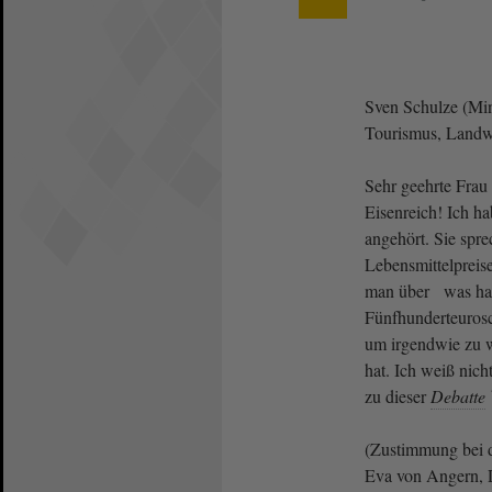
Sven Schulze (Mini
Tourismus, Landwi
Sehr geehrte Frau 
Eisenreich! Ich h
angehört. Sie spr
Lebensmittelpreis
man über was ha
Fünfhunderteurosc
um irgendwie zu w
hat. Ich weiß nic
zu dieser
Debatte
(Zustimmung bei 
Eva von Angern, 