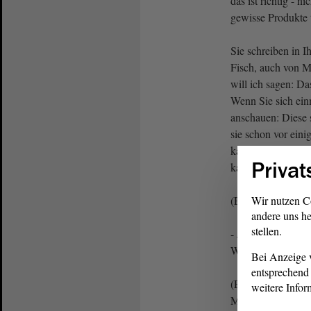
das ist richtig - n
gewisse Produkte 
Sie schreiben in 
Fisch, auch von M
will ich sagen: Das
Wenn Sie sich ein
anschauen: Diese 
sie schon vor eini
kann man 1 l Milch
Privat
kaufen.
(Eva von Angern, 
Wir nutzen C
andere uns he
stellen.
- Ja, das ist so; s
Woche einkaufen
Bei Anzeige v
entsprechend 
(Eva von Angern, 
weitere Infor
Milchkarton ist d