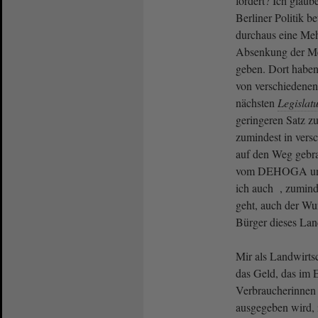
fordert? Ich glau
Berliner Politik b
durchaus eine Meh
Absenkung der Meh
geben. Dort haben
von verschiedenen 
nächsten
Legislat
geringeren Satz zu
zumindest in vers
auf den Weg gebra
vom DEHOGA unter
ich auch , zumin
geht, auch der Wu
Bürger dieses La
Mir als Landwirtsc
das Geld, das im 
Verbraucherinnen
ausgegeben wird, i