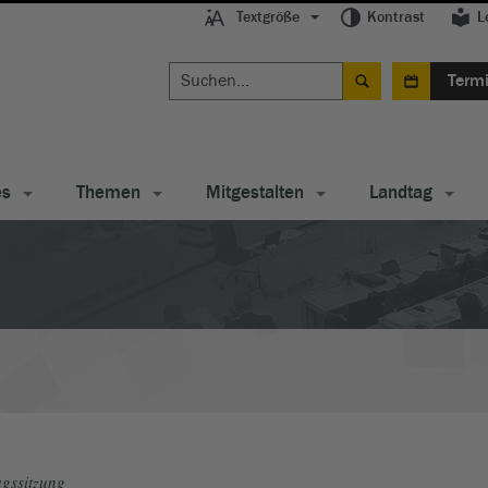
Textgröße
Kontrast
L
Term
es
Themen
Mitgestalten
Landtag
gssitzung