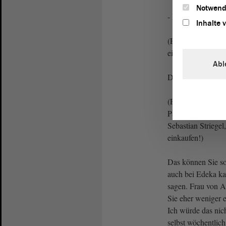
Notwend
- Nein, 99 ct ist 
Inhalte 
(Eva von Angern,
einkaufen!)
Abl
Das ist nicht die
(Eva von Angern, 
Packung, aber doch
Sebastian Strieg
einkaufen!)
Das können Sie so
auch bei Edeka kau
sagen. Frau von A
Sie eher weniger e
Ich würde das nich
selbst wöchentlic