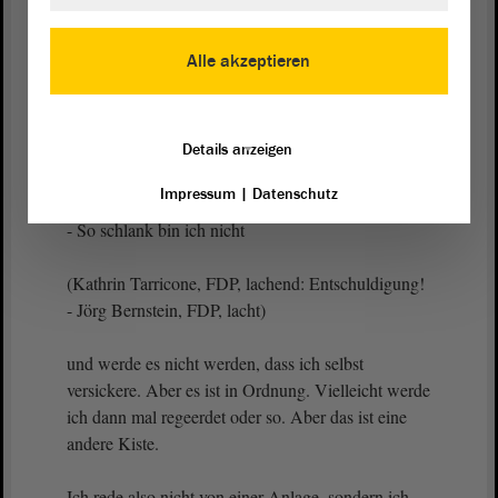
(Kathrin Tarricone, FDP: Will das Wasser
versickern lassen!)
Alle akzeptieren
- Ja.
(Kathrin Tarricone, FDP: Also nicht: „ich will
Details anzeigen
versickern“!)
Impressum
|
Datenschutz
- So schlank bin ich nicht
(Kathrin Tarricone, FDP, lachend: Entschuldigung!
- Jörg Bernstein, FDP, lacht)
und werde es nicht werden, dass ich selbst
versickere. Aber es ist in Ordnung. Vielleicht werde
ich dann mal regeerdet oder so. Aber das ist eine
andere Kiste.
Ich rede also nicht von einer Anlage, sondern ich