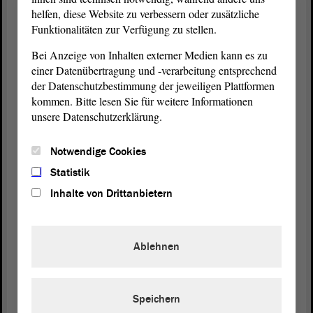
helfen, diese Website zu verbessern oder zusätzliche
So weit sind wir aber noch nicht. Das heißt, wenn
Funktionalitäten zur Verfügung zu stellen.
wir eine solche Regelung übernehmen, dann
Bei Anzeige von Inhalten externer Medien kann es zu
müssen wir gucken, ob wir sie vielleicht mit einem
einer Datenübertragung und -verarbeitung entsprechend
Zeitablauf versehen oder ob wir sie den nächsten
der Datenschutzbestimmung der jeweiligen Plattformen
Landtagen anempfehlen.
kommen. Bitte lesen Sie für weitere Informationen
unsere Datenschutzerklärung.
Dann komme ich zu der Frage der regelhaften
Herstellung von Wasserrückhaltesystemen. Das
Notwendige Cookies
lehnen wir ab. Ich sage Ihnen auch, warum. Wenn
Sie ein Wasserrückhaltesystem bauen, also eine
Statistik
Zisterne, dann sind Sie mit ungefähr 10 000 €
Inhalte von Drittanbietern
dabei. Gleichzeitig haben Sie aber einen
Anschlusszwang für Wasser, Abwasser usw. Das
heißt, die Kosten kommen auf jeden Fall obendrauf,
Ablehnen
ob man will oder nicht. Jeder, der angeschlossen ist
und sagt: Ich will auf dem Gelände selbst versickern
Speichern