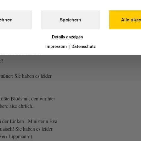
tern dreht, die
 weg. Man sagt: Die sind zu
ine Qualität. Aber als
ehnen
Speichern
Alle akze
nnen sie bestehen bleiben.
 anderes? Man nimmt ihnen
Details anzeigen
n der Zuweisung weg und man
chulleitung weg, aber sie
Impressum
|
Datenschutz
leiben. Und dann ist
er?
ußner: Sie haben es leider
rößte Blödsinn, den wir hier
ben; also ehrlich.
ei der Linken - Ministerin Eva
atsch! Sie haben es leider
 Herr Lippmann!)