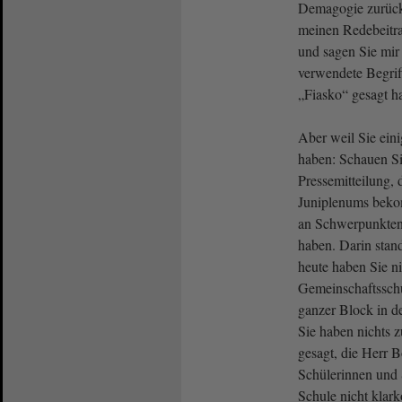
Demagogie zurück.
meinen Redebeitra
und sagen Sie mir
verwendete Begrif
„Fiasko“ gesagt h
Aber weil Sie ein
haben: Schauen Sie
Pressemitteilung,
Juniplenums beko
an Schwerpunkten
haben. Darin stan
heute haben Sie n
Gemeinschaftsschu
ganzer Block in de
Sie haben nichts 
gesagt, die Herr Bo
Schülerinnen und 
Schule nicht klar