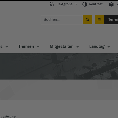
Textgröße
Kontrast
L
Term
es
Themen
Mitgestalten
Landtag
gssitzung