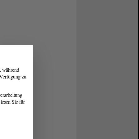
g, während
r Verfügung zu
erarbeitung
lesen Sie für