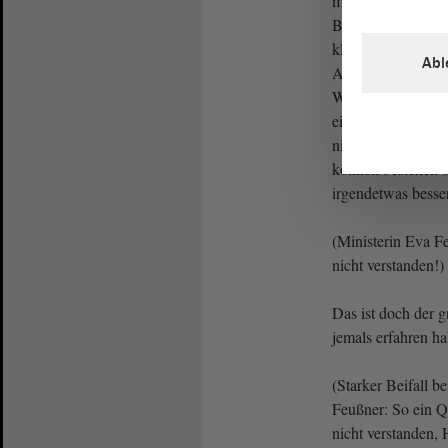
man an den Parame
Bestandsfähigkeit
klein und haben ke
Abl
Außenstandorte kö
Was ist denn das
einige Stunden i
nimmt ihnen die S
können bestehen b
irgendetwas bess
(Ministerin Eva Fe
nicht verstanden!)
Das ist doch der g
jemals erfahren ha
(Starker Beifall b
Feußner: So ein Qu
nicht verstanden,