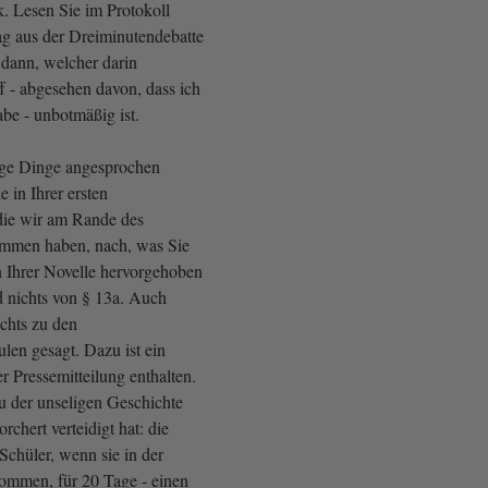
 Lesen Sie im Protokoll
g aus der Dreiminutendebatte
 dann, welcher darin
f - abgesehen davon, dass ich
abe - unbotmäßig ist.
ige Dinge angesprochen
 in Ihrer ersten
 die wir am Rande des
mmen haben, nach, was Sie
 Ihrer Novelle hervorgehoben
d nichts von § 13a. Auch
ichts zu den
len gesagt. Dazu ist ein
r Pressemitteilung enthalten.
zu der unseligen Geschichte
rchert verteidigt hat: die
Schüler, wenn sie in der
kommen, für 20 Tage - einen