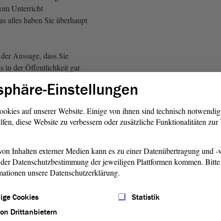
om Unterricht
as alles haben Sie überhaupt
 der Aussage, dass Sie
s in der Öffentlichkeit gar
, obwohl das alles in Ihrem
sphäre-Einstellungen
t. Alle Dinge, die uns
 Nägeln brennen, sprechen
ookies auf unserer Website. Einige von ihnen sind technisch notwendi
t an, sondern reden über
lfen, diese Website zu verbessern oder zusätzliche Funktionalitäten zu
 Geschichten. Das ist Ihre
 gewesen.
on Inhalten externer Medien kann es zu einer Datenübertragung und -v
der Datenschutzbestimmung der jeweiligen Plattformen kommen. Bitte 
 für mehr reicht es jetzt nicht
mationen unsere Datenschutzerklärung.
on Schulstandorten, dieser
chulstandorten. Das muss
ige Cookies
Statistik
uf der Zunge zergehen lassen.
dsfähigen Schulen, indem
von Drittanbietern