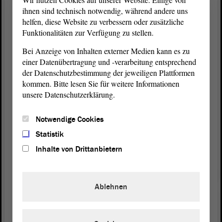
dagegen, dass ich bspw. in meinem Amt als
ihnen sind technisch notwendig, während andere uns
Vorsitzender des Volksbundes als Vorsitzender
helfen, diese Website zu verbessern oder zusätzliche
eines Lobbyvereins bezeichnet werde. Ich würde
Funktionalitäten zur Verfügung zu stellen.
sagen, Tobias Krull wird sich genauso dagegen
Bei Anzeige von Inhalten externer Medien kann es zu
wehren, dass die Landesverkehrswacht ein
einer Datenübertragung und -verarbeitung entsprechend
Lobbyverein sei. Als das Lobbyregister in diesem
der Datenschutzbestimmung der jeweiligen Plattformen
Land eingeführt wurde - daran wird sich der eine
kommen. Bitte lesen Sie für weitere Informationen
oder andere erinnern können , waren einige
unsere Datenschutzerklärung.
Gewerkschaften überrascht, dass sie plötzlich als
Lobbyisten gelten und nur dann angehört werden
Notwendige Cookies
können, etwa die GdP zur Änderung des SOG,
wenn sie sich vorher ins Lobbyregister eintragen.
Statistik
Inhalte von Drittanbietern
Ihre Forderung bedeutet ein weiteres Draufsetzen
auf diese ganze Geschichte. Deswegen lehnen wir
den
Antrag
ab und stellen in unserem
Ablehnen
Alternativantrag fest, dass wir ausreichende
Regelungen haben. - Herzlichen Dank für die
Aufmerksamkeit.