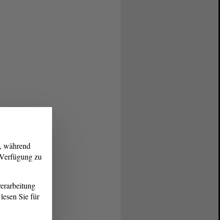
g, während
r Verfügung zu
erarbeitung
lesen Sie für