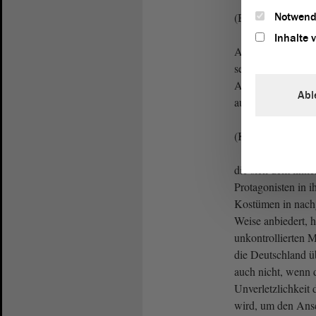
Notwend
(Beifall bei der 
Inhalte 
Aber das scheint n
sein; denn die verf
Altparteien unter 
Abl
außen gerückten
(Kerstin Godenrat
die sich dem linke
Protagonisten in 
Kostümen in nachg
Weise anbiedert, h
unkontrollierten 
die Deutschland üb
auch nicht, wenn 
Unverletzlichkeit
wird, um den Ans