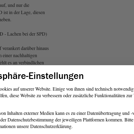
auf, und nur die
 ist in der Lage, diesen
heben.
AfD - Lachen bei der SPD)
 verankert darüber hinaus
m einer nachhaltigen
fehlt es an verbindlichen
chanismen, um diese auch
sphäre-Einstellungen
zusetzen. Ganz unabhängig
 ein Blick in die sich immer
ookies auf unserer Website. Einige von ihnen sind technisch notwendi
ternde Sicherheitslage im Land
lfen, diese Website zu verbessern oder zusätzliche Funktionalitäten zu
erweile auch deutlich vor
nachhaltige Integration im
024 tatsächlich nicht mehr ist
on Inhalten externer Medien kann es zu einer Datenübertragung und -v
der Datenschutzbestimmung der jeweiligen Plattformen kommen. Bitte 
gen derer, die diese lieber vor
mationen unsere Datenschutzerklärung.
ließen, als sich ihr zu stellen.