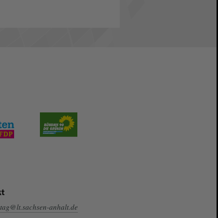
t
tag@lt.sachsen-anhalt.de