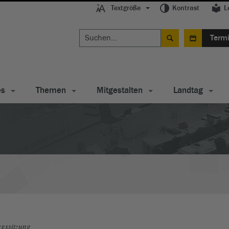
Textgröße
Kontrast
L
Term
es
Themen
Mitgestalten
Landtag
gssitzung