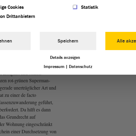
ige Cookies
Statistik
AfD)
von Drittanbietern
euerdings ja Staatsdoktrin zu
ehlte Asylpolitik der
Federführung einer nach links
ehnen
Speichern
Alle akze
 Rest-CDU,
Details anzeigen
h, CDU: Na aber hallo!)
Impressum
|
Datenschutz
n Zeitgeist und seinen
ihren rot-grünen Superman-
erade unerträglicher Art und
at zu einer de facto
Massenzuwanderung geführt,
erfordert. Da hilft es dann
das Grundrecht auf
 der Wohnung eingeschränkt
chein einer Durchsetzung von