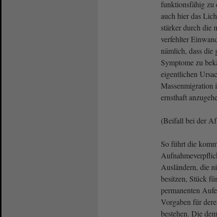
funktionsfähig zu 
auch hier das Lic
stärker durch die
verfehlter Einwand
nämlich, dass die
Symptome zu bekäm
eigentlichen Ursa
Massenmigration i
ernsthaft anzugeh
(Beifall bei der A
So führt die kom
Aufnahmeverpflich
Ausländern, die n
besitzen, Stück fü
permanenten Aufent
Vorgaben für der
bestehen. Die dem