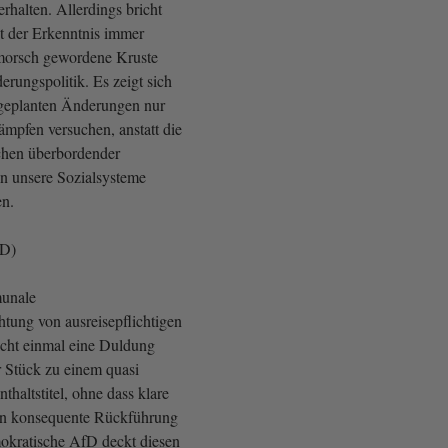
erhalten. Allerdings bricht
ht der Erkenntnis immer
 morsch gewordene Kruste
erungspolitik. Es zeigt sich
 geplanten Änderungen nur
pfen versuchen, anstatt die
chen überbordender
n unsere Sozialsysteme
en.
fD)
munale
tung von ausreisepflichtigen
icht einmal eine Duldung
r Stück zu einem quasi
haltstitel, ohne dass klare
en konsequente Rückführung
okratische AfD deckt diesen