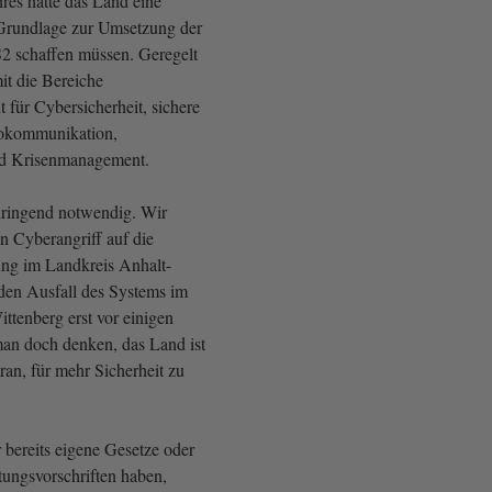
res hätte das Land eine
 Grundlage zur Umsetzung der
2 schaffen müssen. Geregelt
it die Bereiche
für Cybersicherheit, sichere
okommunikation,
nd Krisenmanagement.
dringend notwendig. Wir
n Cyberangriff auf die
ng im Landkreis Anhalt-
 den Ausfall des Systems im
ttenberg erst vor einigen
man doch denken, das Land ist
aran, für mehr Sicherheit zu
bereits eigene Gesetze oder
ungsvorschriften haben,