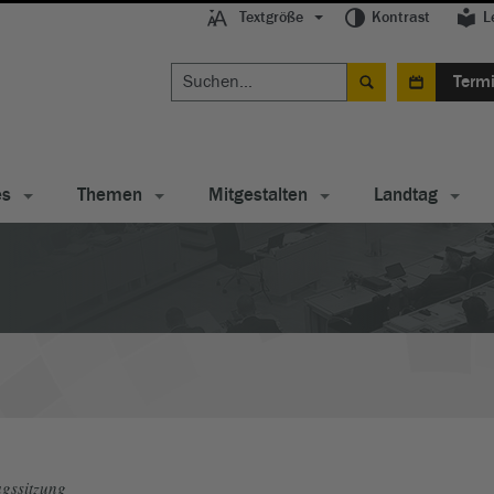
Textgröße
Kontrast
L
Term
es
Themen
Mitgestalten
Landtag
gssitzung