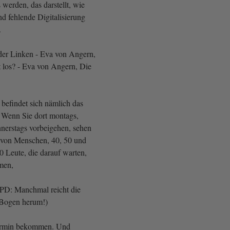
 werden, das darstellt, wie
d fehlende Digitalisierung
.
der Linken - Eva von Angern,
t los? - Eva von Angern, Die
e befindet sich nämlich das
 Wenn Sie dort montags,
nnerstags vorbeigehen, sehen
 von Menschen, 40, 50 und
 Leute, die darauf warten,
men,
SPD: Manchmal reicht die
Bogen herum!)
Termin bekommen. Und