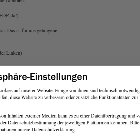
hen abholen.
FDP: Ja!)
r. Das ist für uns gelungene
der Linken)
nnen und Kollegen! Das
sphäre-Einstellungen
tz verpflichtet Bund und
altungsleistungen auch online
t Herr Pott auch gesagt.
ookies auf unserer Website. Einige von ihnen sind technisch notwendi
lfen, diese Website zu verbessern oder zusätzliche Funktionalitäten zu
r Pott vergessen, zu sagen,
ahr 2022 erfolgen musste.
nd Länder leider weit
on Inhalten externer Medien kann es zu einer Datenübertragung und -v
der Datenschutzbestimmung der jeweiligen Plattformen kommen. Bitte 
mationen unsere Datenschutzerklärung.
erabredet, dass IT-Lösungen