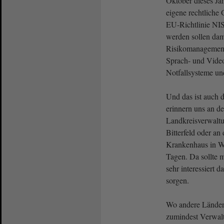
Oktober dieses Jah
eigene rechtliche
EU-Richtlinie NIS
werden sollen dam
Risikomanagement 
Sprach- und Vide
Notfallsysteme u
Und das ist auch 
erinnern uns an de
Landkreisverwaltu
Bitterfeld oder an
Krankenhaus in Wi
Tagen. Da sollte 
sehr interessiert d
sorgen.
Wo andere Länder 
zumindest Verwalt