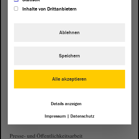
Inhalte von Drittanbietern
Ablehnen
Postanschrift
von Sachsen-Anhalt
Landtag
Domplatz 6–9
Speichern
39104 Magdeburg
Wegbeschreibung
Alle akzeptieren
Auf Google Maps
Telefon und Fax
Details anzeigen
Zentrale:
0391 / 560 - 0
Impressum
|
Datenschutz
Fax:
0391 / 560 - 1123
Presse- und Öffentlichkeitsarbeit