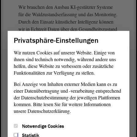
Wir brauchen den Ausbau KI-gestützter Systeme
für die Waldzustandserfassung und das Monitoring.
Durch den Einsatz künstlicher Intelligenz können
wir in Echtzeit Daten über den Gesundheitszustand
der Bäume, den Schädlingsbefall und die
Privatsphäre-Einstellungen
Bodenqualität sammeln und die Daten auswerten
lassen. Das würde es uns ermöglichen, frühzeitig zu
Wir nutzen Cookies auf unserer Website. Einige von
reagieren, bevor größere Schäden entstehen.
ihnen sind technisch notwendig, während andere uns
helfen, diese Website zu verbessern oder zusätzliche
Funktionalitäten zur Verfügung zu stellen.
Ein zweiter Punkt, für den ich nur noch wenig Zeit
habe, für den ich mich hier aber stark machen
Bei Anzeige von Inhalten externer Medien kann es zu
wollte, ist das Plädoyer für Holz als Baustoff. Im
einer Datenübertragung und -verarbeitung entsprechend
Waldzustandsbericht durften wir lesen, dass die
der Datenschutzbestimmung der jeweiligen Plattformen
Klimakrise unsere Wälder in einem
kommen. Bitte lesen Sie für weitere Informationen
besorgniserregenden Ausmaß verändert. Durch den
unsere Datenschutzerklärung.
Verlust der Bäume ist das ökologische
Gesamtsystem Wald insgesamt gefährdet.
Notwendige Cookies
Statistik