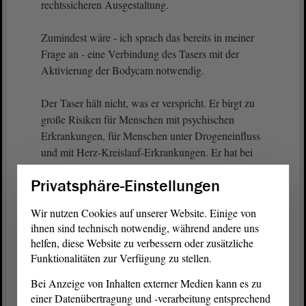
rechtssicheren Ausgestaltung.
Zumindest wäre - ich sprach das bereits in meiner
Frage an - eine Verbindung des Tasers mit der
Aktivierung der Bodycam notwendig.
Der Taser hält nicht, was er verspricht. Er birgt zu
große Risiken für Menschen mit psychischen
Erkrankungen, für Menschen unter Drogeneinfluss
und mit Herz-Kreislauf-Erkrankungen. Er hat bei
den beiden erstgenannten Gruppen auch keinerlei
Privatsphäre-Einstellungen
deeskalative Wirkung.
Wir nutzen Cookies auf unserer Website. Einige von
(Zuruf von der AfD: Also gleich schießen!)
ihnen sind technisch notwendig, während andere uns
helfen, diese Website zu verbessern oder zusätzliche
In Notwehrsituationen, die dynamisch sind, eignet
Funktionalitäten zur Verfügung zu stellen.
sich der Taser aufgrund der unsicheren Trefferquote
Bei Anzeige von Inhalten externer Medien kann es zu
nicht zur sicheren Gefahrenabwehr. Diese
einer Datenübertragung und -verarbeitung entsprechend
Feststellungen lassen befürchten, dass es zu mehr