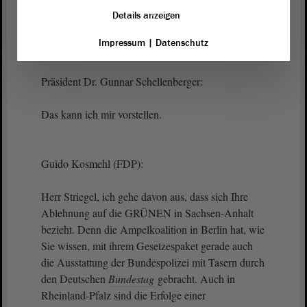
Details anzeigen
Sehr gern, Herr Präsident.
Impressum
|
Datenschutz
Präsident Dr. Gunnar Schellenberger:
Das kann ich mir vorstellen.
Guido Kosmehl (FDP):
Herr Striegel, ich gehe davon aus, dass sich Ihre
Ablehnung auf die GRÜNEN in Sachsen-Anhalt
bezieht. Denn die Ampelkoalition in Berlin hat, wie
Sie wissen, mit ihrem Gesetzespaket gerade auch
die Ausstattung der Bundespolizei mit Tasern durch
den Deutschen
Bundestag
gebracht. Auch in
Rheinland-Pfalz sind die Erfolge einer