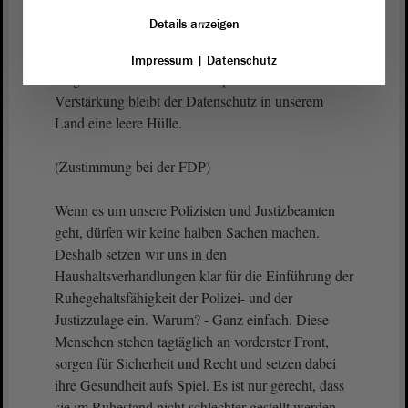
ordnungsgemäß zu erfüllen? Genau deshalb
Details anzeigen
brauchen wir dringend bis zu fünf zusätzliche
Datenschutzstellen, die bisher im Haushalt nicht
Impressum
|
Datenschutz
vorgesehen sind. Ohne diese personelle
Verstärkung bleibt der Datenschutz in unserem
Land eine leere Hülle.
(Zustimmung bei der FDP)
Wenn es um unsere Polizisten und Justizbeamten
geht, dürfen wir keine halben Sachen machen.
Deshalb setzen wir uns in den
Haushaltsverhandlungen klar für die Einführung der
Ruhegehaltsfähigkeit der Polizei- und der
Justizzulage ein. Warum? - Ganz einfach. Diese
Menschen stehen tagtäglich an vorderster Front,
sorgen für Sicherheit und Recht und setzen dabei
ihre Gesundheit aufs Spiel. Es ist nur gerecht, dass
sie im Ruhestand nicht schlechter gestellt werden