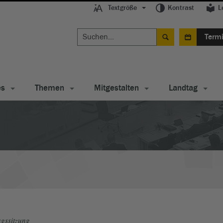
Textgröße
Kontrast
L
Term
es
Themen
Mitgestalten
Landtag
gssitzung