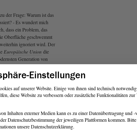
zu der Frage: Warum ist das
assiert? - Es wundert mich
ch, dass ein Problem, das
 die Oberfläche geschwemmt
eiterhin ignoriert wird. Der
ie
Europäische Union
die
dernsten Generation von
n Europa haben will, ist genau
sphäre-Einstellungen
 Intel jetzt abgesagt hat. Das
 eine Entscheidung, die in
fen wird; das ist vor allem
ookies auf unserer Website. Einige von ihnen sind technisch notwendi
lfen, diese Website zu verbessern oder zusätzliche Funktionalitäten zu
, die in Washington getroffen
gens eine Entscheidung, die
r Überschrift „America First“
on Inhalten externer Medien kann es zu einer Datenübertragung und -v
der Datenschutzbestimmung der jeweiligen Plattformen kommen. Bitte 
mationen unsere Datenschutzerklärung.
eine traurige Nachricht: Diese