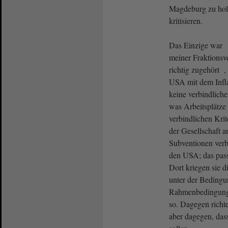
Magdeburg zu hole
kritisieren.
Das Einzige war 
meiner Fraktionsv
richtig zugehört ,
USA mit dem Inf
keine verbindliche
was Arbeitsplätze 
verbindlichen Kri
der Gesellschaft a
Subventionen verb
den USA; das pass
Dort kriegen sie d
unter der Bedingun
Rahmenbedingungen
so. Dagegen richte
aber dagegen, das