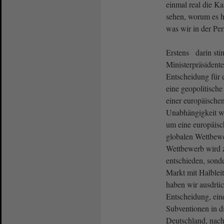
einmal real die Ka
sehen, worum es hi
was wir in der Per
Erstens darin st
Ministerpräsident
Entscheidung für e
eine geopolitische
einer europäische
Unabhängigkeit wü
um eine europäisc
globalen Wettbewe
Wettbewerb wird z
entschieden, sond
Markt mit Halblei
haben wir ausdrück
Entscheidung, eine
Subventionen in d
Deutschland, nach