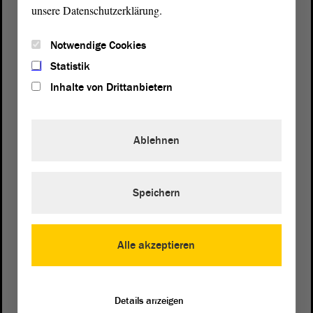
unsere Datenschutzerklärung.
Notwendige Cookies
Statistik
Inhalte von Drittanbietern
Ablehnen
Speichern
Postanschrift
von Sachsen-Anhalt
Landtag
Alle akzeptieren
Domplatz 6–9
39104 Magdeburg
Details anzeigen
Wegbeschreibung