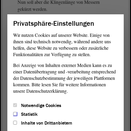
Nun soll aber die Klingenlänge von Messern
gekürzt werden.
Privatsphäre-Einstellungen
(Matthias Büttner, Staßfurt, AfD, lacht)
Wir nutzen Cookies auf unserer Website. Einige von
Ich sage es in aller Deutlichkeit: Die Ursache ist
ihnen sind technisch notwendig, während andere uns
nicht die Klingenlänge, sondern die Person, die
helfen, diese Website zu verbessern oder zusätzliche
dieses Messer führt, meine Damen und Herren.
Funktionalitäten zur Verfügung zu stellen.
Bei Anzeige von Inhalten externer Medien kann es zu
(Matthias Büttner, Staßfurt, AfD: Das stimmt
einer Datenübertragung und -verarbeitung entsprechend
allerdings!)
der Datenschutzbestimmung der jeweiligen Plattformen
kommen. Bitte lesen Sie für weitere Informationen
Nach dem schrecklichen Mord an einem
unsere Datenschutzerklärung.
Polizeibeamten erfolgt nun ein Umdenken in der
Bundesregierung. Das ist ein großes Fragezeichen,
Notwendige Cookies
das uns alle beschäftigt. Herr Kosmehl hat es
angesprochen. Wenn Asylbewerber nach
Statistik
Afghanistan und Syrien in den Urlaub fahren, dann
Inhalte von Drittanbietern
können sie bitte auch dort bleiben und nicht