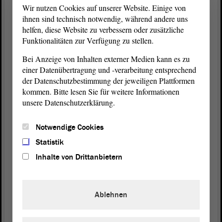
Wir nutzen Cookies auf unserer Website. Einige von
wir von denen in Zukunft aktiv informiert werden.
ihnen sind technisch notwendig, während andere uns
helfen, diese Website zu verbessern oder zusätzliche
Aktuell ist die Kommunikation so, dass wir davon
Funktionalitäten zur Verfügung zu stellen.
ausgehen können, dass sie in den nächsten Jahren
Bei Anzeige von Inhalten externer Medien kann es zu
anfangen werden zu bauen. Ein genaues Datum
einer Datenübertragung und -verarbeitung entsprechend
kann ich Ihnen aktuell nicht sagen.
der Datenschutzbestimmung der jeweiligen Plattformen
kommen. Bitte lesen Sie für weitere Informationen
Abschließend vielleicht etwas Positives: Wichtig ist,
unsere Datenschutzerklärung.
dass die Sorge, die wir über viele Jahre hatten, dass
das Projekt insgesamt noch irgendwie infrage
Notwendige Cookies
stehen könnte, nicht mehr besteht. Die
Genehmigungen für alle Streckenabschnitte der
Statistik
Autobahn liegen vor. Wir haben überall Baufreiheit.
Inhalte von Drittanbietern
Wir müssen an der einen oder anderen Stelle
vielleicht noch Geduld üben, aber wir brauchen
keine Sorge mehr zu haben, dass von diesen
Ablehnen
Projekten noch abgerückt wird.