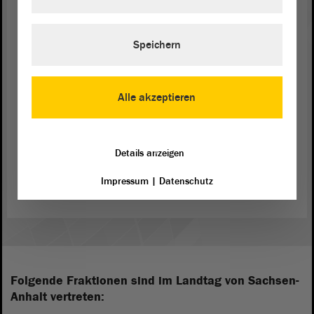
Präsident Dr. Gunnar Schellenberger:
Speichern
Danke, Frau Feußner.
Alle akzeptieren
Details anzeigen
Zurück zur Landtagssitzung
Impressum
|
Datenschutz
Folgende Fraktionen sind im Landtag von Sachsen-
Anhalt vertreten: