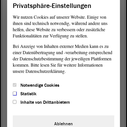
lassen. Das wird dann als Beiblatt dem Zeugnis
Privatsphäre-Einstellungen
beigefügt. Die Schülerinnen und Schüler können
das auf eigenen
Antrag
zur Schülerakte geben. Das
Wir nutzen Cookies auf unserer Website. Einige von
ist alles möglich. Aber dazu gehört auch ein
ihnen sind technisch notwendig, während andere uns
Engagement des Schülers, dass er das will.
helfen, diese Website zu verbessern oder zusätzliche
Funktionalitäten zur Verfügung zu stellen.
Vielleicht muss man, weil es schon länger her ist,
Bei Anzeige von Inhalten externer Medien kann es zu
noch einmal etwas deutlicher in den Schulen dafür
einer Datenübertragung und -verarbeitung entsprechend
werben und sagen, dass die Möglichkeit besteht.
der Datenschutzbestimmung der jeweiligen Plattformen
Einige Schulen machen das sehr intensiv, andere
kommen. Bitte lesen Sie für weitere Informationen
weniger. Das liegt wahrscheinlich auch an dem
unsere Datenschutzerklärung.
Engagement des Schülers selbst. Also, es ist
möglich. Ich finde es sehr gut, dass man ein solches
Notwendige Cookies
Beiblatt zum Zeugnis hat, damit die außerschulische
Statistik
ehrenamtliche Tätigkeit auch gewürdigt werden
Inhalte von Drittanbietern
kann.
(Zuruf: Das ist auch viel schöner!)
Ablehnen