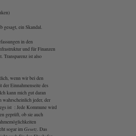
inken)
ub gesagt, ein Skandal.
efassungen in den
nfrastruktur und für Finanzen
. Transparenz ist also
tlich, wenn wir bei den
t der Einnahmenseite des
 Ich kann mich gut daran
n wahrscheinlich jeder, der
gs ist : Jede Kommune wird
en geprüft, ob sie auch
nahmemöglichkeiten
teht sogar im
Gesetz
. Das