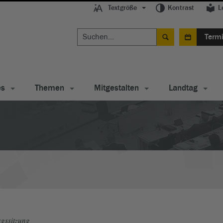
Textgröße
Kontrast
L
Term
es
Themen
Mitgestalten
Landtag
gssitzung