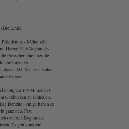
h (Die Linke):
 Präsidentin. - Meine sehr
nd Herren! Seit Beginn des
 die Presseberichte über die
ftliche Lage der
Flughafen AG. Sachsen-Anhalt
tanteilseigner.
n benötigten 145 Millionen €
um Geldlücken zu schließen.
ese Defizite - einige haben es
cht ganz neu. Frau
eits auf den Beginn der
iesen. Es gibt konkrete