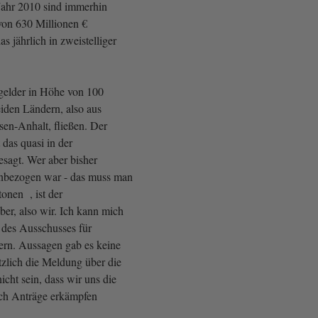
Jahr 2010 sind immerhin
von 630 Millionen €
s jährlich in zweistelliger
gelder in Höhe von 100
eiden Ländern, also aus
en-Anhalt, fließen. Der
 das quasi in der
esagt. Wer aber bisher
inbezogen war - das muss man
tonen , ist der
er, also wir. Ich kann mich
g des Ausschusses für
nern. Aussagen gab es keine
zlich die Meldung über die
cht sein, dass wir uns die
rch Anträge erkämpfen