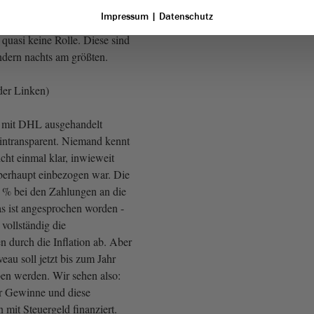
Impressum
|
Datenschutz
für Anwohnerinnen und
quasi keine Rolle. Diese sind
ndern nachts am größten.
der Linken)
n mit DHL ausgehandelt
 intransparent. Niemand kennt
icht einmal klar, inwieweit
berhaupt einbezogen war. Die
 % bei den Zahlungen an die
s ist angesprochen worden -
 vollständig die
n durch die Inflation ab. Aber
veau soll jetzt bis zum Jahr
ben werden. Wir sehen also:
 Gewinne und diese
mit Steuergeld finanziert.