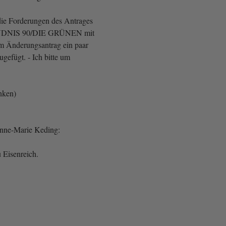
die Forderungen des Antrages
NIS 90/DIE GRÜNEN mit
m Änderungsantrag ein paar
gefügt. - Ich bitte um
inken)
Anne-Marie Keding:
 Eisenreich.