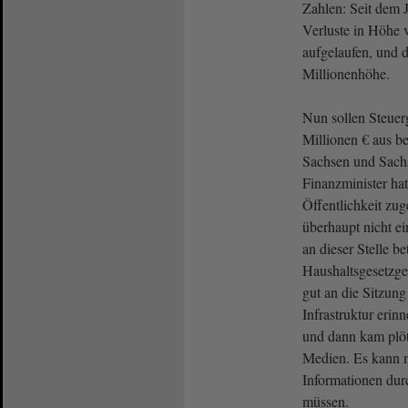
Zahlen: Seit dem 
Verluste in Höhe 
aufgelaufen, und da
Millionenhöhe.
Nun sollen Steuer
Millionen € aus b
Sachsen und Sachs
Finanzminister hat
Öffentlichkeit zug
überhaupt nicht e
an dieser Stelle be
Haushaltsgesetzgeb
gut an die Sitzun
Infrastruktur erin
und dann kam plöt
Medien. Es kann ni
Informationen du
müssen.