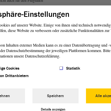
icht auch für den Flughafen
sphäre-Einstellungen
der Linken)
ookies auf unserer Website. Einige von ihnen sind technisch notwendi
ur die Einnahmesituation
lfen, diese Website zu verbessern oder zusätzliche Funktionalitäten zu
rn auch Anreize für
e und emissionsärmere
on Inhalten externer Medien kann es zu einer Datenübertragung und -v
.
der Datenschutzbestimmung der jeweiligen Plattformen kommen. Bitte 
mationen unsere Datenschutzerklärung.
 Start- und Landeentgelte
 immer noch Fehlanzeige.
ige Cookies
Statistik
ie im letzten Jahr
von Drittanbietern
en, haben eine minimale
schaffen, aber insgesamt gibt
ahmen. Wir liegen also
unter dem Bundesdurchschnitt
ehnen
Speichern
Alle akze
ilt längst als
Details anzeigen