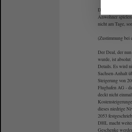
Die Belastungen 
Anwohner spielen 
nicht am Tage, so
(Zustimmung bei 
Der Deal, der nu
wurde, ist absolut
Details. Es wird n
Sachsen-Anhalt ü
Steigerung von 20
Flughafen AG - da
deckt nicht einmal
Kostensteigerunge
dieses niedrige Ni
2053 festgeschrie
DHL macht weiter
Geschenke werden 