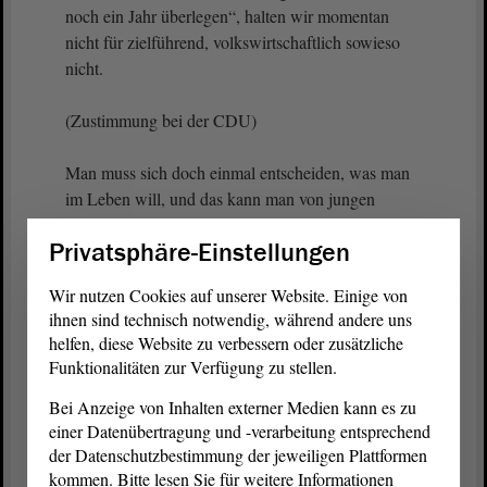
noch ein Jahr überlegen“, halten wir momentan
nicht für zielführend, volkswirtschaftlich sowieso
nicht.
(Zustimmung bei der CDU)
Man muss sich doch einmal entscheiden, was man
im Leben will, und das kann man von jungen
Leuten im Alter von 16 oder 18 Jahren durchaus
Privatsphäre-Einstellungen
verlangen.
Wir nutzen Cookies auf unserer Website. Einige von
Es gibt ein zweites Problem. Ich will Ihnen sagen,
ihnen sind technisch notwendig, während andere uns
warum wir diesen
Antrag
auch etwas kritisch
helfen, diese Website zu verbessern oder zusätzliche
sehen. Bei einem Praktikum von einem Jahr
Funktionalitäten zur Verfügung zu stellen.
kommen Sie in Probleme mit
Bei Anzeige von Inhalten externer Medien kann es zu
Mindestlohnanforderungen. Also einfach 450 € und
einer Datenübertragung und -verarbeitung entsprechend
das läuft dann durch - so einfach ist das nicht.
der Datenschutzbestimmung der jeweiligen Plattformen
kommen. Bitte lesen Sie für weitere Informationen
(Matthias Lieschke, AfD: Lübeck kann es doch