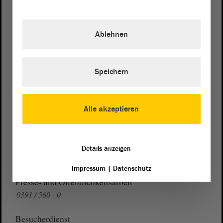
Postanschrift
Ablehnen
von Sachsen-Anhalt
Landtag
Domplatz 6–9
39104 Magdeburg
Speichern
Wegbeschreibung
Auf Google Maps
Alle akzeptieren
Telefon und Fax
Zentrale:
0391 / 560 - 0
Details anzeigen
Fax:
0391 / 560 - 1123
Impressum
|
Datenschutz
Presse- und Öffentlichkeitsarbeit
0391 / 560 - 0
Besucherdienst