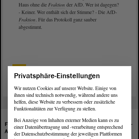
Haus ohne die
Fraktion
der AfD. Wer ist dagegen?
- Keiner. Wer enthält sich der Stimme? - Die AfD-
Fraktion
. Für das Protokoll ganz sauber
abgestimmt.
Zurück zur Landtagssitzung
Privatsphäre-Einstellungen
Wir nutzen Cookies auf unserer Website. Einige von
ihnen sind technisch notwendig, während andere uns
helfen, diese Website zu verbessern oder zusätzliche
Funktionalitäten zur Verfügung zu stellen.
Bei Anzeige von Inhalten externer Medien kann es zu
Folgende Fraktionen sind im Landtag von Sachsen-
einer Datenübertragung und -verarbeitung entsprechend
Anhalt vertreten:
der Datenschutzbestimmung der jeweiligen Plattformen