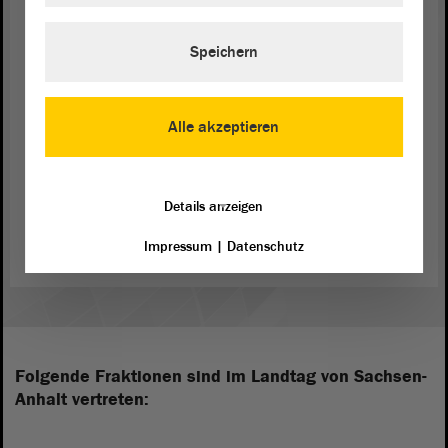
(Ulrich Siegmund, AfD: Jawohl!)
Speichern
Vielen Dank für Ihre Aufmerksamkeit.
Alle akzeptieren
Zurück zur Landtagssitzung
Details anzeigen
Impressum
|
Datenschutz
Folgende Fraktionen sind im Landtag von Sachsen-
Anhalt vertreten: