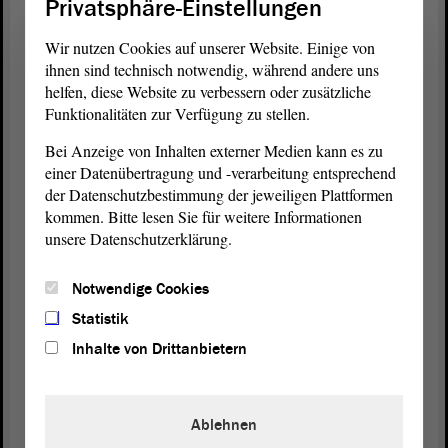
Privatsphäre-Einstellungen
brauchen gar nicht wiederzukommen. Die halten
Wir nutzen Cookies auf unserer Website. Einige von
uns sowieso für rammelblöde.
ihnen sind technisch notwendig, während andere uns
helfen, diese Website zu verbessern oder zusätzliche
(Lachen bei der AfD - Zustimmung von Ulrich
Funktionalitäten zur Verfügung zu stellen.
Siegmund, AfD)
Bei Anzeige von Inhalten externer Medien kann es zu
einer Datenübertragung und -verarbeitung entsprechend
Ich sage ganz deutlich: Ich habe keinen Bock, mein
der Datenschutzbestimmung der jeweiligen Plattformen
Steuergeld für solche Leute auszugeben. Das fehlt
kommen. Bitte lesen Sie für weitere Informationen
uns nämlich genau dort, wohin es eigentlich gehen
unsere Datenschutzerklärung.
muss.
Notwendige Cookies
(Guido Heuer, CDU: Ist auch falsch!)
Statistik
Ich hoffe - das hoffe ich tatsächlich , dass ich
Inhalte von Drittanbietern
vielleicht noch die
Legislaturperiode
erleben kann,
in der wir den ersten goldenen Wasserhahn in einer
Kita montieren. Das wäre mein Traum. Das wäre
Ablehnen
wirklich gute Politik für die Bürger.