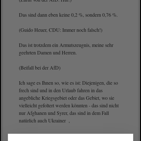
Das sind dann eben keine 0,2 %, sondern 0,76 %.
(Guido Heuer, CDU: Immer noch falsch!)
Das ist trotzdem ein Armutszeugnis, meine sehr
geehrten Damen und Herren.
(Beifall bei der AfD)
Ich sage es Ihnen so, wie es ist: Diejenigen, die so
frech sind und in den Urlaub fahren in das
angebliche Kriegsgebiet oder das Gebiet, wo sie
vielleicht gefoltert werden könnten - das sind nicht
nur Afghanen und Syrer, das sind in dem Fall
natürlich auch Ukrainer ,
(Ulrich Siegmund, AfD: Ja!)