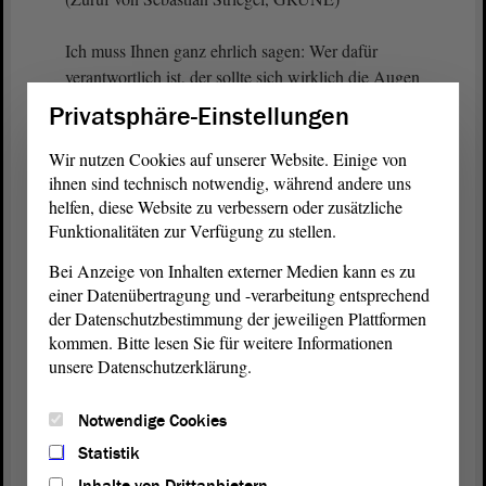
Ich muss Ihnen ganz ehrlich sagen: Wer dafür
verantwortlich ist, der sollte sich wirklich die Augen
aus dem Kopf schämen. Ich hoffe, dass sich unsere
Privatsphäre-Einstellungen
Innenministerin klipp und klar hinter die Beamten
stellt, die so gehandelt haben, die mutig diesen
Wir nutzen Cookies auf unserer Website. Einige von
Mann in Wolmirstedt aufgehalten haben, die
ihnen sind technisch notwendig, während andere uns
helfen, diese Website zu verbessern oder zusätzliche
eigentlich Orden verdient haben, nämlich das
Funktionalitäten zur Verfügung zu stellen.
Bundesverdienstkreuz, oder nach denen eigentlich
Plätze und Straßen benannt werden sollten. Diese
Bei Anzeige von Inhalten externer Medien kann es zu
Leute haben den Rückhalt der Politik verdient und -
einer Datenübertragung und -verarbeitung entsprechend
das hoffe ich - auch den Rückhalt der Ministerin,
der Datenschutzbestimmung der jeweiligen Plattformen
meine sehr geehrten Damen und Herren.
kommen. Bitte lesen Sie für weitere Informationen
unsere Datenschutzerklärung.
(Beifall bei der AfD)
Notwendige Cookies
Das ist aber eben der Fakt: Es ist die falsche
Statistik
Prioritätensetzung, die dazu führt, dass inzwischen