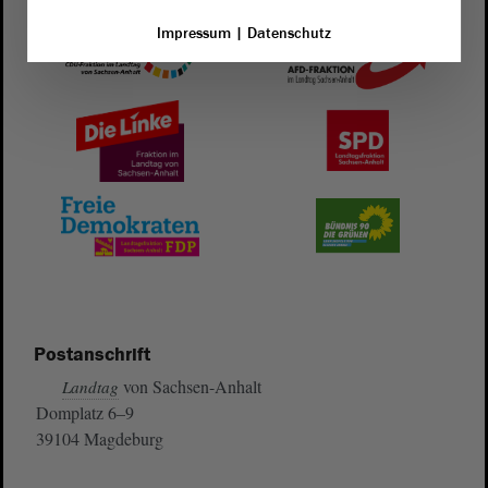
Impressum
|
Datenschutz
Postanschrift
von Sachsen-Anhalt
Landtag
Domplatz 6–9
39104 Magdeburg