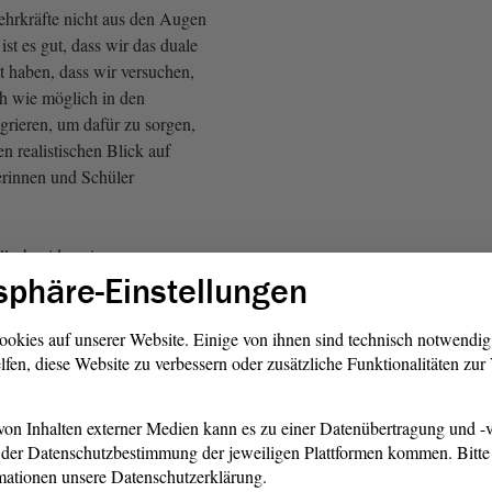
ehrkräfte nicht aus den Augen
ist es gut, dass wir das duale
t haben, dass wir versuchen,
üh wie möglich in den
egrieren, um dafür zu sorgen,
en realistischen Blick auf
rinnen und Schüler
lschneider, eine ganz
sphäre-Einstellungen
ung zu Ihrem
Antrag
: Wissen
en vielen Debatten darüber,
 Niedergang des
ookies auf unserer Website. Einige von ihnen sind technisch notwendi
huld ist und welche
lfen, diese Website zu verbessern oder zusätzliche Funktionalitäten zu
 Altparteien insgesamt
on Inhalten externer Medien kann es zu einer Datenübertragung und -v
fD)
der Datenschutzbestimmung der jeweiligen Plattformen kommen. Bitte 
mationen unsere Datenschutzerklärung.