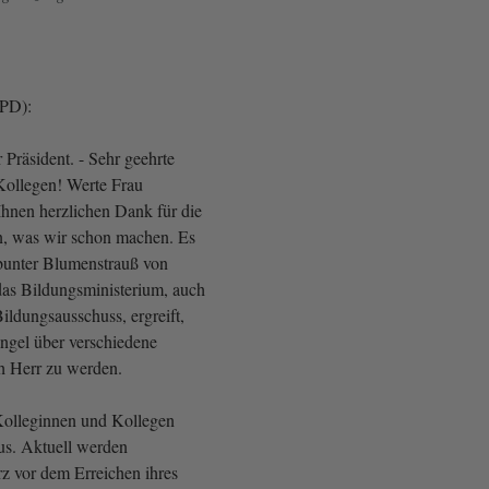
SPD):
Präsident. - Sehr geehrte
Kollegen! Werte Frau
Ihnen herzlichen Dank für die
n, was wir schon machen. Es
n bunter Blumenstrauß von
as Bildungsministerium, auch
ildungsausschuss, ergreift,
gel über verschiedene
ch Herr zu werden.
Kolleginnen und Kollegen
us. Aktuell werden
rz vor dem Erreichen ihres