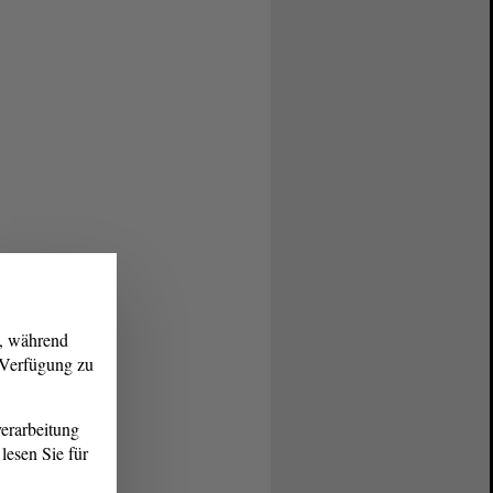
g, während
r Verfügung zu
erarbeitung
lesen Sie für