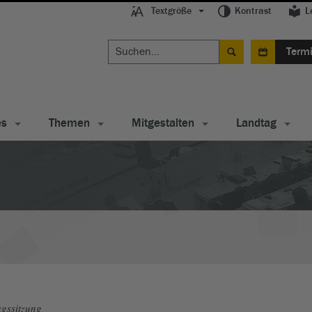
Textgröße
Kontrast
L
Term
es
Themen
Mitgestalten
Landtag
gssitzung