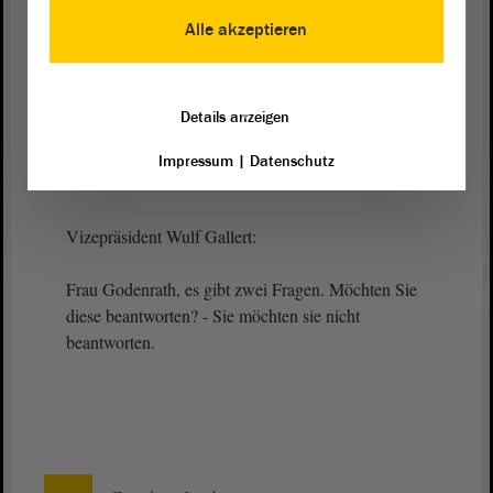
Die Frau Ministerin hat ausgeführt, wie das geht.
Alle akzeptieren
Nur so kann es gelingen,
Radikalisierungstendenzen frühzeitig zu erkennen
und entsprechend zu handeln. Genau darauf zielt
Details anzeigen
unser Alternativantrag ab. Wir bitten um
Zustimmung. - Vielen Dank.
Impressum
|
Datenschutz
Vizepräsident Wulf Gallert:
Frau Godenrath, es gibt zwei Fragen. Möchten Sie
diese beantworten? - Sie möchten sie nicht
beantworten.