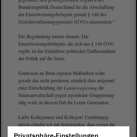
Bundesrepublik Deutschland für die Abschaffung
der Einzelweisungsbefugnis gemäß § 146 des
Gerichtsverfassungsgesetzes (GVG) einzusetzen.“
Die Begründung lautete damals: Die
Einzelweisungsbefugnis, die sich aus § 146 GVG
ergibt, ist das Einfallstor politischer Einflussnahme
der Politik auf die Justiz.
Gemessen an Ihren eigenen Maßstäben sollte
gerade das nicht passieren, nämlich dass aufgrund
einer Entscheidung der
Landesregierung
die
Staatsanwaltschaft gegen irgendeine Gruppierung
tätig wird, in diesem Fall die Letzte Generation.
Liebe Kolleginnen und Kollegen! Unabhängig
davon erlaube ich mir festzustellen, dass gegen die
Letzte Generation - Frau Ministerin hat es bereits
Privatsphäre-Einstellungen