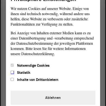
angesprochen - mehrere Verfahren deutschlandweit
anhängig sind. Die Staatsanwaltschaft Neuruppin
Wir nutzen Cookies auf unserer Website. Einige von
ermittelt derzeit gegen fünf Mitglieder wegen des
ihnen sind technisch notwendig, während andere uns
Verdachtes auf Bildung einer kriminellen
helfen, diese Website zu verbessern oder zusätzliche
Funktionalitäten zur Verfügung zu stellen.
Vereinigung, ebenso die Staatsanwaltschaft
Potsdam und die Generalstaatsanwaltschaft
Bei Anzeige von Inhalten externer Medien kann es zu
München.
einer Datenübertragung und -verarbeitung entsprechend
der Datenschutzbestimmung der jeweiligen Plattformen
In Sachsen-Anhalt ermittelt die Polizei wegen der
kommen. Bitte lesen Sie für weitere Informationen
Blockade des Flughafens Halle-Leipzig. Es steht
unsere Datenschutzerklärung.
außer Frage, dass dies aufgrund der von der Gruppe
begangenen Straftaten notwendig ist. Es zeigt aber
Notwendige Cookies
auch: Die Strafverfolgungsbehörden brauchen
Statistik
weder das Zutun des Landtags noch der
Inhalte von Drittanbietern
Landesregierung
, um tätig zu werden. Wir sollten
es tunlichst vermeiden, die Entscheidung der
Gerichte über Einstufung und Strafe
Ablehnen
vorwegzunehmen. Daher bitte ich um Zustimmung
zu unserem Alternativantrag. - Herzlichen Dank.