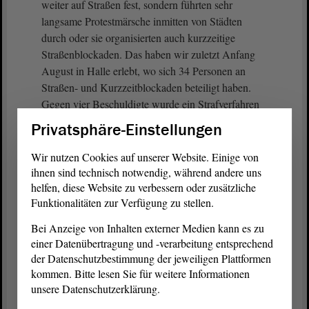
weiter auf Straßen fest, sondern führten sehr
langsame Protestmärsche inmitten von Städten
durch oder sie organisierten auch kurzzeitige
Straßenblockaden. Das haben wir zuletzt Anfang
August in Halle erlebt, wo sich 34 Personen an
Straßen- und Kurzzeitblockaden beteiligt haben.
Gegen vier Beschuldigte wurde ein Strafverfahren
wegen Nötigung eingeleitet.
Privatsphäre-Einstellungen
Wenn ich mir Sachsen-Anhalt anschaue, dann wird
Wir nutzen Cookies auf unserer Website. Einige von
aber auch eines klar: Die bei uns festgestellten
ihnen sind technisch notwendig, während andere uns
Vorfälle sind mit Blick auf ihre Anzahl nicht im
helfen, diese Website zu verbessern oder zusätzliche
Funktionalitäten zur Verfügung zu stellen.
Ansatz vergleichbar mit dem, was bspw. in Berlin
passiert.
Bei Anzeige von Inhalten externer Medien kann es zu
einer Datenübertragung und -verarbeitung entsprechend
Worauf kommt es jetzt im Weiteren an? Deswegen
der Datenschutzbestimmung der jeweiligen Plattformen
bin ich den Regierungsfraktionen für ihren
Antrag
kommen. Bitte lesen Sie für weitere Informationen
dankbar. - Im Weiteren kommt es darauf an, dass
unsere Datenschutzerklärung.
die Sicherheitsbehörden von Bund und Ländern die