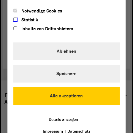
(Zustimmung bei der Linken)
Notwendige Cookies
Statistik
Inhalte von Drittanbietern
Zurück zur Landtagssitzung
Ablehnen
Speichern
Folgende Fraktionen sind im Landtag von Sachsen-
Alle akzeptieren
Anhalt vertreten:
Details anzeigen
Impressum
|
Datenschutz