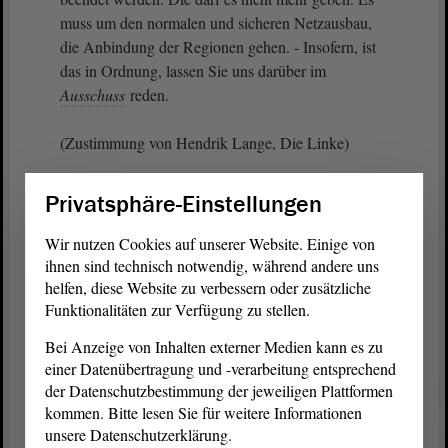
muss um den normalen und sicheren Netzausbau,
die Anbindung der Regionen gehen. - Insofern, ist
das in Ordnung, lassen Sie uns darüber im
Ausschuss
reden.
(Zustimmung von Hendrik Lange, Die Linke)
Vielleicht noch mal zu der Strecke Glindenberg -
Privatsphäre-Einstellungen
Wolfsburg, weil es so schön ist. Ja, da ist eine
Ertüchtigung geplant, die soll passieren. Aber
Wir nutzen Cookies auf unserer Website. Einige von
warum hat man denn genau an dem Punkt nicht die
ihnen sind technisch notwendig, während andere uns
Elektrifizierung gleich mitgedacht? Dann hätte man
helfen, diese Website zu verbessern oder zusätzliche
Funktionalitäten zur Verfügung zu stellen.
auch das Planfeststellungsverfahren entsprechend
machen können. Das ist mir nach wie vor
Bei Anzeige von Inhalten externer Medien kann es zu
schleierhaft. Das wird dazu führen, dass wir in
einer Datenübertragung und -verarbeitung entsprechend
Zukunft eigentlich nicht mehr in Elektrifizierung
der Datenschutzbestimmung der jeweiligen Plattformen
investieren. Das ist doch der Fakt; so, wie Sie es
kommen. Bitte lesen Sie für weitere Informationen
hier argumentiert haben. - Danke schön.
unsere Datenschutzerklärung.