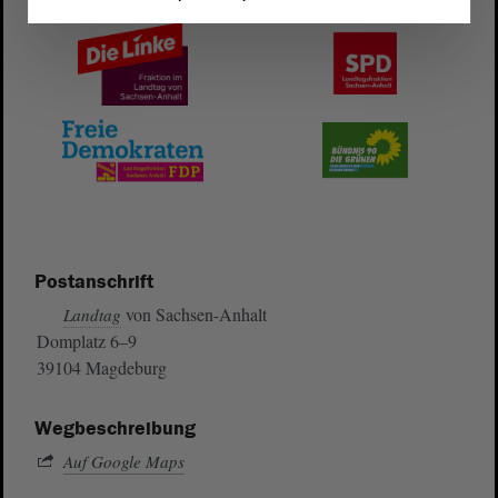
Postanschrift
von Sachsen-Anhalt
Landtag
Domplatz 6–9
39104 Magdeburg
Wegbeschreibung
Auf Google Maps