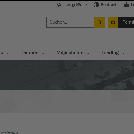
Textgröße
Kontrast
L
Term
es
Themen
Mitgestalten
Landtag
gssitzung