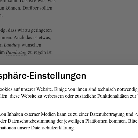
ern kann. Das ist etwas, was
tun können. Darüber sollten
n.
ötig, dass wir zu geringeren
mmen. Auch das ist etwas,
im
Landtag
wünschen
 im
Bundestag
zu regeln ist.
rt die ewige Henne-Ei-
sphäre-Einstellungen
e öffentliche Infrastruktur an
 wir das schon erlebt haben, zu
üssen sowohl günstige Preise
ookies auf unserer Website. Einige von ihnen sind technisch notwendi
lfen, diese Website zu verbessern oder zusätzliche Funktionalitäten zu
finieren als auch die
 Beides sind Zahnräder, die
on Inhalten externer Medien kann es zu einer Datenübertragung und -v
der Datenschutzbestimmung der jeweiligen Plattformen kommen. Bitte 
rnverkehr haben wir täglich
mationen unsere Datenschutzerklärung.
84 000 Fahrgäste - Stand