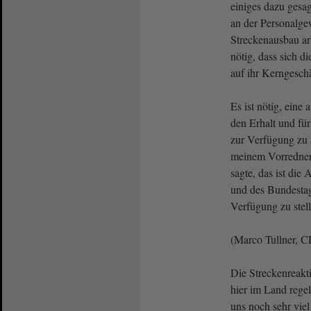
einiges dazu ges
an der Personalg
Streckenausbau arb
nötig, dass sich d
auf ihr Kerngeschä
Es ist nötig, eine
den Erhalt und für
zur Verfügung zu s
meinem Vorredner
sagte, das ist di
und des Bundestage
Verfügung zu stell
(Marco Tullner, C
Die Streckenreakti
hier im Land rege
uns noch sehr viel