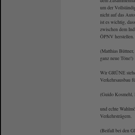
dem Zusammenhan
um der Vollständi
nicht auf das Aut
ist es wichtig, da
zwischen dem Ind
ÖPNV herstellen.
(Matthias Büttner,
ganz neue Töne!)
Wir GRÜNE stehen
Verkehrsausbau fü
(Guido Kosmehl, 
und echte Wahlmö
Verkehrsträgern.
(Beifall bei de