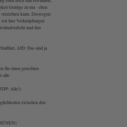
g eben noch mal erwähnen,
gkeit Genüge zu tun - eben
o verzichten kann. Deswegen
ss wir hier Verknüpfungen
ividualverkehr und den
 Staßfurt, AfD: Das sind ja
 für einen gerechten
r alle
FDP: Alle!)
glichkeiten zwischen den
n GRÜNEN)