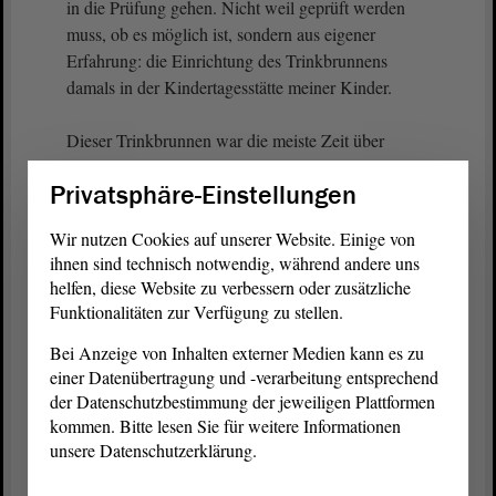
in die Prüfung gehen. Nicht weil geprüft werden
muss, ob es möglich ist, sondern aus eigener
Erfahrung: die Einrichtung des Trinkbrunnens
damals in der Kindertagesstätte meiner Kinder.
Dieser Trinkbrunnen war die meiste Zeit über
gesperrt, weil auch Kaltwassertrinkbrunnen auf
Privatsphäre-Einstellungen
Legionellen etc. pp. beprobt werden müssen. In
Einrichtungen mit Schließzeiten, z. B. in Schulen
Wir nutzen Cookies auf unserer Website. Einige von
über den Sommer, haben wir ein grundsätzliches
ihnen sind technisch notwendig, während andere uns
Problem.
helfen, diese Website zu verbessern oder zusätzliche
Funktionalitäten zur Verfügung zu stellen.
Ich frage mich, ob man das anders regeln kann.
Bei Anzeige von Inhalten externer Medien kann es zu
Denn wir benötigen das Einrichten von
einer Datenübertragung und -verarbeitung entsprechend
Trinkbrunnen, wir benötigen das
der Datenschutzbestimmung der jeweiligen Plattformen
Zurverfügungstellen von Trinkwasser. Ich glaube,
kommen. Bitte lesen Sie für weitere Informationen
manchmal hilft es zu schauen: Wo haben wir
unsere Datenschutzerklärung.
bürokratische Regeln, die unnötig sind? Was muss
aber unter dem Aspekt Hygiene und