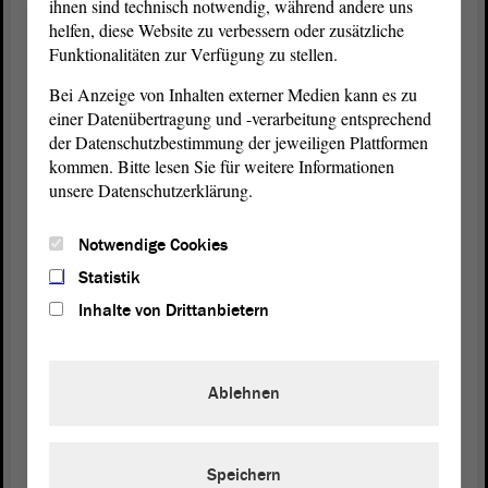
ihnen sind technisch notwendig, während andere uns
kühleren Abend erledigt werden können. Zu
helfen, diese Website zu verbessern oder zusätzliche
berücksichtigen ist im Übrigen, dass die Schulen,
Funktionalitäten zur Verfügung zu stellen.
ganz unabhängig von Witterungsbedingungen,
Bei Anzeige von Inhalten externer Medien kann es zu
bereits über die hierzu geforderte Möglichkeit
einer Datenübertragung und -verarbeitung entsprechend
verfügen, selbstbestimmtes Lernen zu organisieren.
der Datenschutzbestimmung der jeweiligen Plattformen
kommen. Bitte lesen Sie für weitere Informationen
So heißt es bspw. im geltenden
unsere Datenschutzerklärung.
Unterrichtsorganisationserlass für die Gymnasien,
bereits in der Sekundarstufe I:
Notwendige Cookies
Eigenverantwortliches und selbstorganisiertes
Lernen, z. B. im Rahmen eines Projekts oder
Statistik
Wochenplans mit individuellem Lernauftrag oder
Inhalte von Drittanbietern
einer Facharbeit, kann im Bildungsgang
aufwachsend als Methodenform eingesetzt werden.
Diese Option besteht somit bereits und gilt auch in
Ablehnen
den Sommermonaten.
Das Landesschulamt hat in dieser Woche - das ist
Speichern
mein letzter Satz, den ich zwingend erwähnen