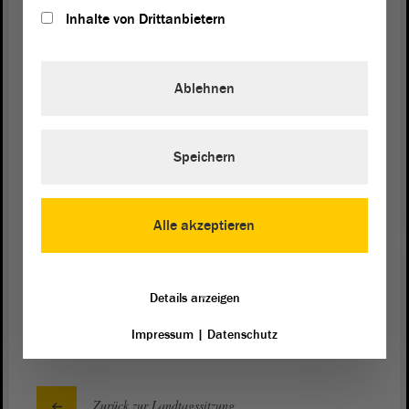
heutigen Beschlussvorlage, der wir hoffentlich
Inhalte von Drittanbietern
zustimmen, und der Zielvereinbarungen, die die
Landesregierung
hoffentlich demnächst vorlegt,
über diesen Punkt ein bisschen tiefgründiger
Ablehnen
nachdenken, weil ich glaube, Sachsen-Anhalt und
Deutschland brauchen mehr junge qualifizierte
Leute in allen Bereichen des Arbeitsmarktes. Ob
Speichern
die Antwort darauf Dauerstellen im akademischen
Bereich sind - dahinter mache ich ein
Fragezeichen.
Alle akzeptieren
In diesem Sinne: Vielen Dank. Ich freue mich auf
eine neue
Debatte
.
Details anzeigen
Impressum
|
Datenschutz
Zurück zur Landtagssitzung