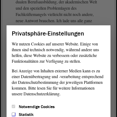
dualen Berufsausbildung, der akademischen Welt
und den speziellen Problemlagen des
Fachkräftemangels vielleicht nicht noch andere,
neue Antwort brauchen. Ich lade uns alle ganz
herzlich dazu ein, diesen Weg zu gehen.
Privatsphäre-Einstellungen
Die Uhr wird nicht mehr angezeigt. - Habe ich
Wir nutzen Cookies auf unserer Website. Einige von
noch Zeit, Herr Präsident?
ihnen sind technisch notwendig, während andere uns
helfen, diese Website zu verbessern oder zusätzliche
Funktionalitäten zur Verfügung zu stellen.
Vizepräsident Wulf Gallert:
Bei Anzeige von Inhalten externer Medien kann es zu
einer Datenübertragung und -verarbeitung entsprechend
Ich gebe Ihnen noch eine Minute.
der Datenschutzbestimmung der jeweiligen Plattformen
kommen. Bitte lesen Sie für weitere Informationen
unsere Datenschutzerklärung.
Marco Tullner (CDU):
Notwendige Cookies
Okay. - Dann möchte ich an der Stelle einfach
sagen: Lassen Sie uns auf der Grundlage der
Statistik