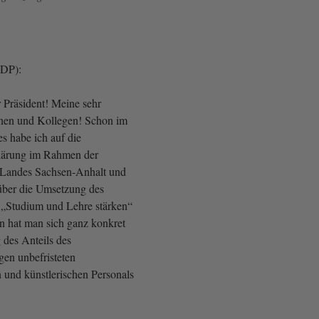
(FDP):
r Präsident! Meine sehr
nnen und Kollegen! Schon im
es habe ich auf die
klärung im Rahmen der
 Landes Sachsen-Anhalt und
über die Umsetzung des
 „Studium und Lehre stärken“
n hat man sich ganz konkret
 des Anteils des
igen unbefristeten
n und künstlerischen Personals