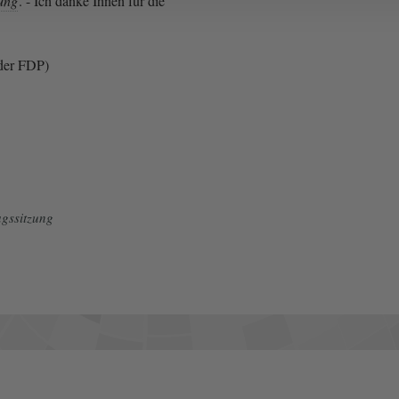
ung
. - Ich danke Ihnen für die
der FDP)
gssitzung