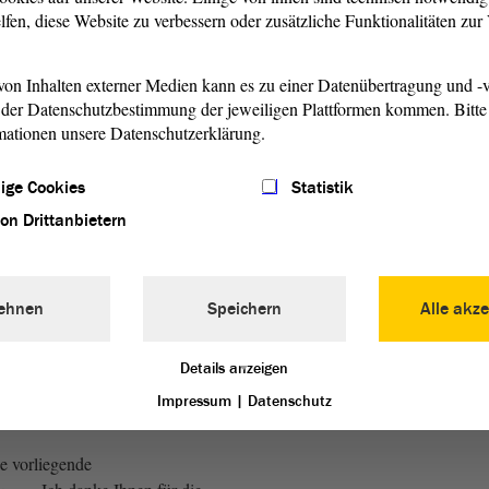
n mit den Hochschulen für
lfen, diese Website zu verbessern oder zusätzliche Funktionalitäten zu
s 2029 hochschulspezifisch zu
ieser Beschluss ist ein
on Inhalten externer Medien kann es zu einer Datenübertragung und -v
 an die
Landesregierung
, hier
der Datenschutzbestimmung der jeweiligen Plattformen kommen. Bitte 
werden.
mationen unsere Datenschutzerklärung.
einen Redebeitrag mit einem
ige Cookies
Statistik
amte Hochschullandschaft
von Drittanbietern
ig mehr exzellente
 Forscher hervorzubringen,
d exzellente Lehre mit
ten. Diese können wir nur im
ehnen
Speichern
Alle akze
em binden, wenn wir echte
rierechancen bieten, die über
Details anzeigen
lifikationsstellen
Impressum
|
Datenschutz
ie vorliegende