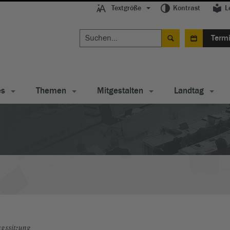
Textgröße
Kontrast
L
Term
es
Themen
Mitgestalten
Landtag
gssitzung