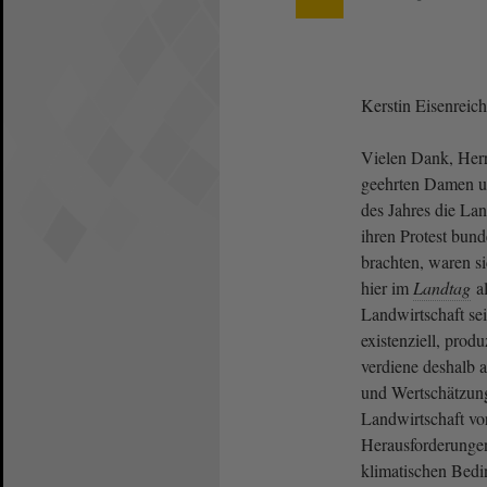
Kerstin Eisenreic
Vielen Dank, Herr
geehrten Damen u
des Jahres die La
ihren Protest bund
brachten, waren s
hier im
Landtag
al
Landwirtschaft sei
existenziell, prod
verdiene deshalb 
und Wertschätzung.
Landwirtschaft v
Herausforderungen,
klimatischen Bedi