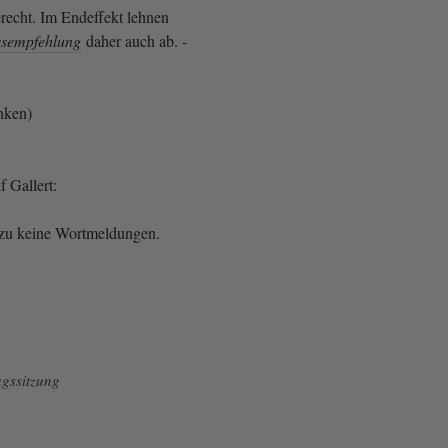
erecht. Im Endeffekt lehnen
ssempfehlung
daher auch ab. -
inken)
f Gallert:
erzu keine Wortmeldungen.
gssitzung