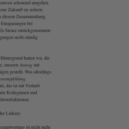
sourcen schonend umgehen
gene Zukunft zu sichern.
in diesem Zusammenhang,
n Einsparungen bei
Kfz-Steuer zurückgenommen
ungen nicht ständig
Hintergrund hatten wir, die
e, unseren
Antrag
mit
gen gestellt. Was allerdings
ussempfehlung
t, das ist mit Verlaub
ehrte Kolleginnen und
tionsfraktionen.
der Linken)
erantwortung ist nicht mehr