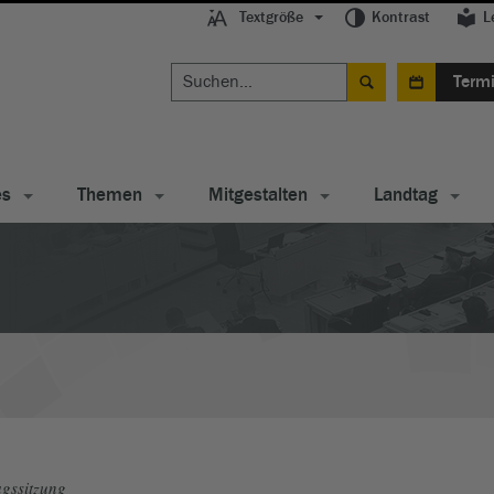
Textgröße
Kontrast
L
Term
es
Themen
Mitgestalten
Landtag
gssitzung