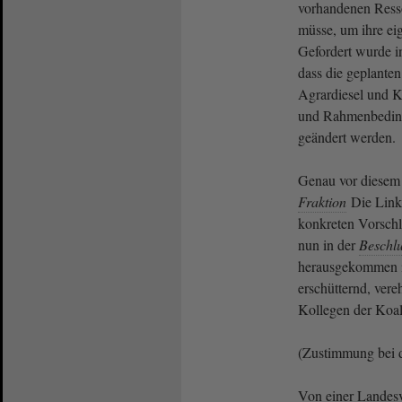
vorhandenen Res
müsse, um ihre ei
Gefordert wurde 
dass die geplante
Agrardiesel und 
und Rahmenbeding
geändert werden.
Genau vor diesem 
Fraktion
Die Link
konkreten Vorschlä
nun in der
Beschl
herausgekommen is
erschütternd, ver
Kollegen der Koali
(Zustimmung bei 
Von einer Landesv