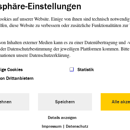
on Landwirtschaft auf der
sphäre-Einstellungen
zbar sind, und eine
 wie z. B. in Thüringen im
ookies auf unserer Website. Einige von ihnen sind technisch notwendi
 In der
Beschlussempfehlung
lfen, diese Website zu verbessern oder zusätzliche Funktionalitäten zu
o bleiben denn die Ideen und
e Einrichtung eines
ds für klimabedingte
on Inhalten externer Medien kann es zu einer Datenübertragung und -v
der Datenschutzbestimmung der jeweiligen Plattformen kommen. Bitte 
nzwischen hat die Realität in
mationen unsere Datenschutzerklärung.
bst- und Weinbaubetriebe
eschlussempfehlung
aber
ige Cookies
Statistik
von Drittanbietern
oden- und Pachtpreise wird
mpfehlung
überhaupt nicht
en fordern Sie unter anderem
ehnen
Speichern
Alle akze
 der marktbeherrschenden
ch Lebensmitteleinzelhandel.
Details anzeigen
ne sehr geehrten Damen und
noch untersucht werden? Es
Impressum
|
Datenschutz