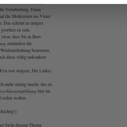
icht nur um den Handel,
die Verarbeitung. Dann
al die Molkereien ins Visier
 Das scheint in einigen
 gesehen zu sein.
zwar, dass Sie in Ihrer
ung
zumindest die
 Weidetierhaltung benennen,
auch diese völlig unkonkret.
Eva von Angern, Die Linke)
 mehr stutzig macht, das ist,
eschlussempfehlung
hier im
l reden wollen.
Richtig!)
ner Sicht diesem Thema