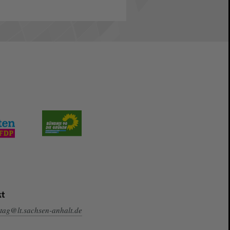
t
tag@lt.sachsen-anhalt.de