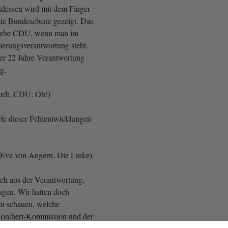
ttdessen wird mit dem Finger
ie Bundesebene gezeigt. Das
 liebe CDU, wenn man im
ierungsverantwortung steht.
ber 22 Jahre Verantwortung
g,
ardt, CDU: Oh!)
ele dieser Fehlentwicklungen
Eva von Angern, Die Linke)
uch aus der Verantwortung,
ragen. Wir hatten doch
 zu schauen, welche
orchert-Kommission und der