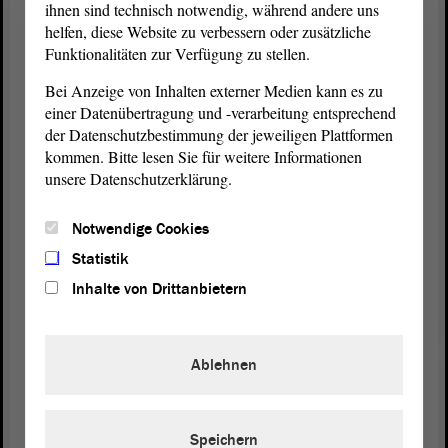
Ebenfalls wollen wir bürokratischen Aufwand
ihnen sind technisch notwendig, während andere uns
reduzieren, um hier zu entlasten. Die soziale
helfen, diese Website zu verbessern oder zusätzliche
Funktionalitäten zur Verfügung zu stellen.
Situation der Doktorandinnen und Doktoranden soll
in Zukunft stärker berücksichtigt werden. Ebenfalls
Bei Anzeige von Inhalten externer Medien kann es zu
wird das Thema stärkerer Teil der Zielvereinbarung
einer Datenübertragung und -verarbeitung entsprechend
mit den Hochschulen werden. Auch das ist in
der Datenschutzbestimmung der jeweiligen Plattformen
meinen Augen ein richtiger Schritt.
kommen. Bitte lesen Sie für weitere Informationen
unsere Datenschutzerklärung.
Meine Redezeit neigt sich langsam dem Ende
entgegen, auch wenn es noch einige Punkte gäbe,
Notwendige Cookies
die man hier mit Sicherheit erwähnen könnte. Aber
Statistik
ich möchte es kurz machen: Ich glaube, wir haben
Inhalte von Drittanbietern
eine sehr gute
Beschlussempfehlung
auf den Weg
gebracht. Ich bitte um Zustimmung zu dieser. -
Vielen Dank.
Ablehnen
(Zustimmung bei der FDP)
Speichern